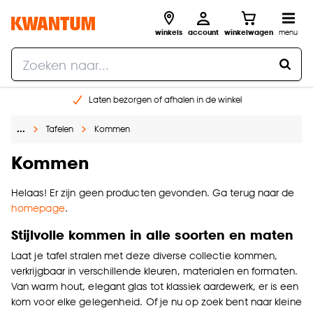
winkels
account
winkelwagen
menu
Laten bezorgen of afhalen in de winkel
Shop online of in onze 96 winkels
…
Tafelen
Kommen
Gratis raam advies en inmeten aan huis
€ 5,- korting op je volgende bestelling
Kommen
Helaas! Er zijn geen producten gevonden. Ga terug naar de
homepage
.
Stijlvolle kommen in alle soorten en maten
Laat je tafel stralen met deze diverse collectie kommen,
verkrijgbaar in verschillende kleuren, materialen en formaten.
Van warm hout, elegant glas tot klassiek aardewerk, er is een
kom voor elke gelegenheid. Of je nu op zoek bent naar kleine