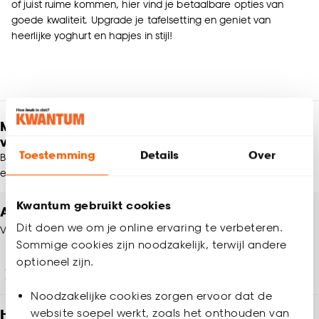
of juist ruime kommen, hier vind je betaalbare opties van
goede kwaliteit. Upgrade je tafelsetting en geniet van
heerlijke yoghurt en hapjes in stijl!
Meld je aan en ontvang € 5,- korting op je
volgende bestelling
Toestemming
Details
Over
Blijf per e-mail op de hoogte van leuke aanbiedingen, inspiratie
en meer!
Kwantum gebruikt cookies
Altijd een winkel in de buurt
Dit doen we om je online ervaring te verbeteren.
Vind jouw Kwantum winkel
Sommige cookies zijn noodzakelijk, terwijl andere
optioneel zijn.
Winkels en openingstijden
Noodzakelijke cookies zorgen ervoor dat de
Heb je vragen?
website soepel werkt, zoals het onthouden van