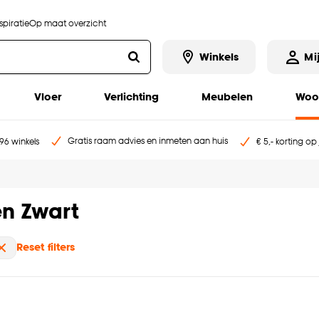
piratie
Op maat overzicht
Winkels
Mi
Vloer
Verlichting
Meubelen
Woo
Gratis raam advies en inmeten aan huis
96 winkels
€ 5,- korting op
en Zwart
Reset filters