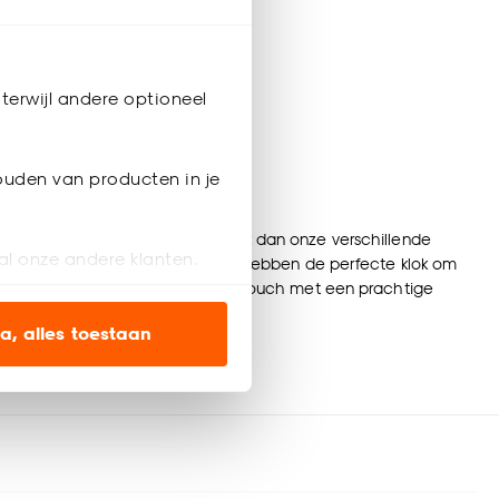
terwijl andere optioneel
ouden van producten in je
her vormt in je interieur? Ontdek dan onze verschillende
al onze andere klanten.
ieke uitstraling moet hebben, wij hebben de perfecte klok om
 geef jouw interieur de finishing touch met een prachtige
ien op onze website, maar
a, alles toestaan
en’ om alleen de
s wel of niet te