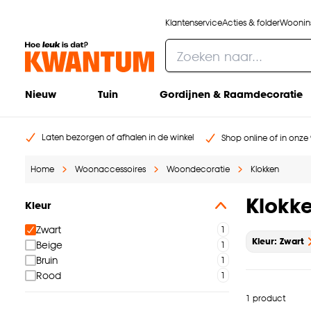
Klantenservice
Acties & folder
Woonins
Nieuw
Tuin
Gordijnen & Raamdecoratie
Laten bezorgen of afhalen in de winkel
Shop online of in onze 
Home
Woonaccessoires
Woondecoratie
Klokken
Klokk
Kleur
Zwart
Kleur: Zwart
Beige
Bruin
Rood
1 product