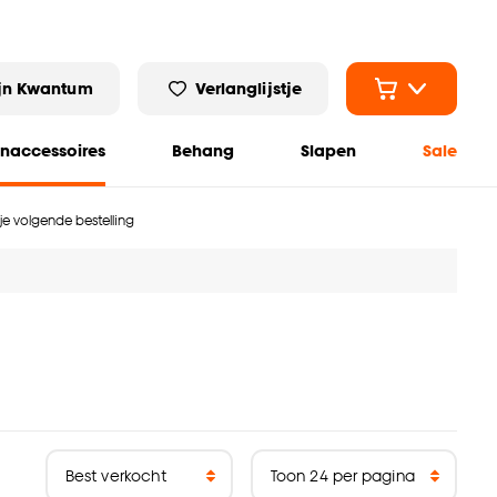
jn Kwantum
Verlanglijstje
naccessoires
Behang
Slapen
Sale
 je volgende bestelling