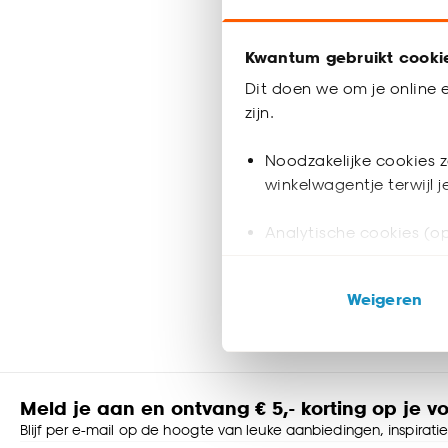
9.
75
Kwantum gebruikt cooki
Dit doen we om je online e
Binnen 2-3 
zijn.
Noodzakelijke cookies z
Zwarte 
winkelwagentje terwijl 
Ben je op zoe
Analytische cookies (op
soorten zwart
aan jouw woon
Marketing cookies (opt
zwarte klok.
Weigeren
ook buiten de website 
Klik op ‘Ja, alles toestaa
noodzakelijke cookies te 
accepteren door op ‘Cook
Meld je aan en ontvang € 5,- korting op je v
Blijf per e-mail op de hoogte van leuke aanbiedingen, inspirati