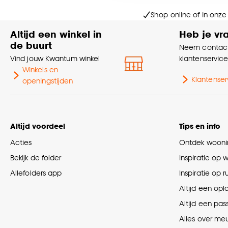
Goed om te weten is dat j
Shop online of in onze
Altijd een winkel in
Heb je vr
de buurt
Neem contact
Vind jouw Kwantum winkel
klantenservic
Winkels en
Klantenser
openingstijden
Altijd voordeel
Tips en info
Acties
Ontdek woonin
Bekijk de folder
Inspiratie op 
Allefolders app
Inspiratie op 
Altijd een opl
Altijd een pas
Alles over me