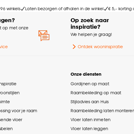
e deze keuze altijd nog kan aanpassen, bekijk hiervoor o
 96 winkels
Laten bezorgen of afhalen in de winkel
€ 5,- korting
agen?
Op zoek naar
inspiratie?
 op met onze
e
We helpen je graag!
vice
Ontdek wooninspiratie
Onze diensten
spiratie
Gordijnen op maat
woonstijlen
Raambekleding op maat
ruimte
Stijladvies aan Huis
ossing voor je raam
Raambekleding laten montere
sende vloer
Vloer laten inmeten
ubelen
Vloer laten leggen