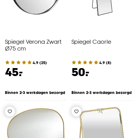
klikken.
Goed om te weten is dat je deze keuze altijd nog
kan aanpassen, bekijk hiervoor onze
cookieverklaring
.
Spiegel Verona Zwart
Spiegel Caorle
Ø75 cm
4.9
(
25
)
4.9
(
8
)
-
-
45.
50.
Binnen 2-3 werkdagen bezorgd
Binnen 2-3 werkdagen bezorgd