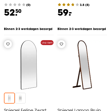
(0)
3.8
(
8
)
-
52.
59.
50
Binnen 2-3 werkdagen bezorgd
Binnen 2-3 werkdagen bezorgd
Viral Item
Spiegel Feline Zwart
Spiegel Lamon Bruin