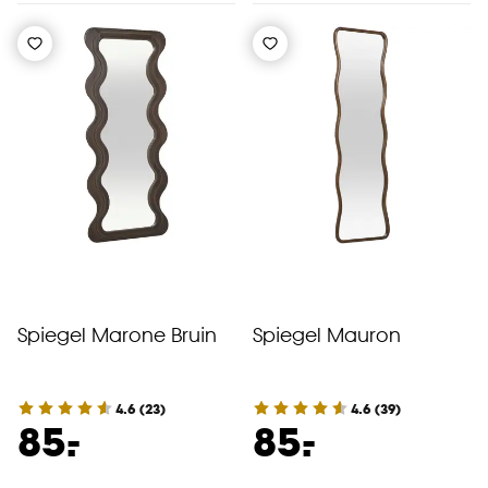
Spiegel Marone Bruin
Spiegel Mauron
4.6
(
23
)
4.6
(
39
)
-
-
85.
85.