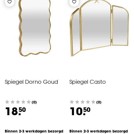
Spiegel Dorno Goud
Spiegel Casto
(0)
(0)
18.
10.
50
50
Binnen 2-3 werkdagen bezorgd
Binnen 2-3 werkdagen bezorgd