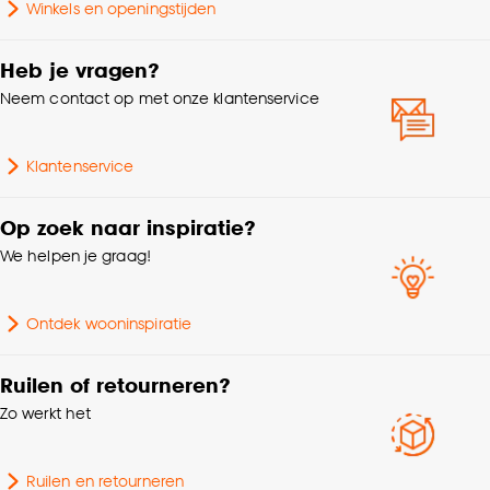
Winkels en openingstijden
Heb je vragen?
Neem contact op met onze klantenservice
Klantenservice
Op zoek naar inspiratie?
We helpen je graag!
Ontdek wooninspiratie
Ruilen of retourneren?
Zo werkt het
Ruilen en retourneren