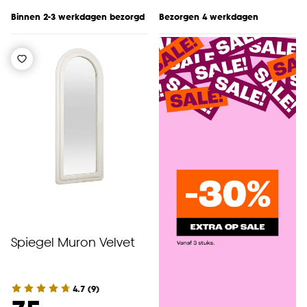
Binnen 2-3 werkdagen bezorgd
Bezorgen 4 werkdagen
Spiegel Muron Velvet
4.7
(
9
)