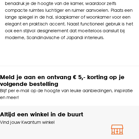
benadruk je de hoogte van de kamer, waardoor zelfs
compacte ruimtes luchtiger en ruimer aanvoelen. Plaats een
lange spiegel in de hal, slaapkamer of woonkamer voor een
elegant en praktisch accent. Naast functioneel gebruik is het
ook een stijlvol designelement dat moeiteloos aansluit bij
moderne, Scandinavische of Japandi interieurs.
Meld je aan en ontvang € 5,- korting op je
volgende bestelling
Blijf per e-mail op de hoogte van leuke aanbiedingen, inspiratie
en meer!
Altijd een winkel in de buurt
Vind jouw Kwantum winkel