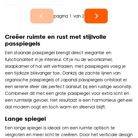
pagina 1 van 2
Creëer ruimte en rust met stijlvolle
passpiegels
Een staande passpiegel brengt direct elegantie en
functionaliteit in je interieur. Of je nu de woonkamer,
slaapkamer of hal wilt verfraaien, met passpiegels voeg je
een tijdloze blikvanger toe. Dankzij de zachte lijnen van
organische passpiegels of Japandi passpiegels ontstaat er
een serene sfeer die perfect aansluit bij een rustige woonstijl.
Combineer dit met een grote passpiegel voor extra licht en
een ruimtelijk gevoel. Het resultaat is een harmonieus geheel
dat modern oogt en toch warm en sfeervol blijft.
Lange spiegel
Een lange spiegel is ideaal om een ruimte optisch te
vergroten en meer licht te creëren. Door het verticale design