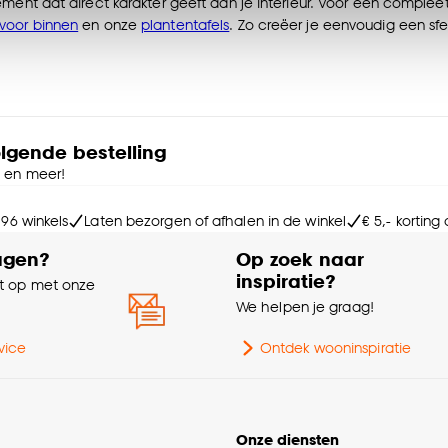
n’ om gebruik te maken van alle cookies, of klik op ‘weiger
ement dat direct karakter geeft aan je interieur. Voor een compl
accepteren. Je kunt er ook voor kiezen om bepaalde cookie
voor binnen
en onze
plantentafels
. Zo creëer je eenvoudig een sfeer
ies aanpassen’ te klikken.
e deze keuze altijd nog kan aanpassen, bekijk hiervoor o
olgende bestelling
e en meer!
 96 winkels
Laten bezorgen of afhalen in de winkel
€ 5,- korting
agen?
Op zoek naar
inspiratie?
 op met onze
e
We helpen je graag!
vice
Ontdek wooninspiratie
Onze diensten