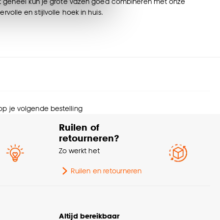
en’ om alleen de
eet geheel kun je grote vazen goed combineren met onze
s wel of niet te
volle en stijlvolle hoek in huis.
nze
cookieverklaring
.
 op je volgende bestelling
Ruilen of
retourneren?
Zo werkt het
Ruilen en retourneren
Altijd bereikbaar