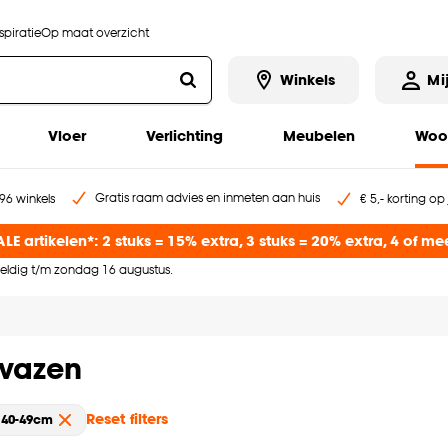
piratie
Op maat overzicht
Winkels
Mi
Vloer
Verlichting
Meubelen
Woo
Gratis raam advies en inmeten aan huis
96 winkels
€ 5,- korting op
LE artikelen*: 2 stuks = 15% extra, 3 stuks = 20% extra, 4 of me
 Geldig t/m zondag 16 augustus.
 vazen
Reset filters
: 40-49cm