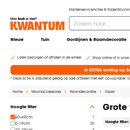
Klantenservice
Acties & folder
Woonins
Nieuw
Tuin
Gordijnen & Raamdecoratie
Laten bezorgen of afhalen in de winkel
Shop online of in onze 
🥳 EXTRA korting op SA
* Deze actie is uitsluitend geldig op sale artikelen met een op=op-label.
Home
Woonaccessoires
Woondecoratie
Vazen
Grote
Hoogte filter
40-49cm
Hoogte filter
0-19cm
10-19cm