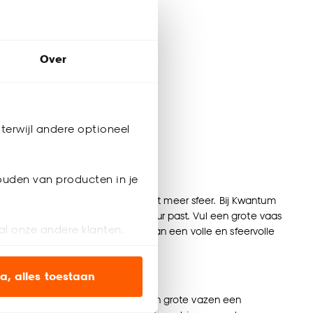
Over
terwijl andere optioneel
ouden van producten in je
 lege hoek, tafel of dressoir direct meer sfeer. Bij Kwantum
ijd een vaas is die bij jouw interieur past. Vul een grote vaas
al onze andere klanten.
. Zo geniet je het hele jaar door van een volle en sfeervolle
jk dan ook onze
grote vazen XXL
.
ien op onze website, maar
a, alles toestaan
eettafel
. Ook zonder bloemen zijn grote vazen een