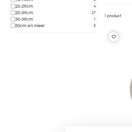
20-29cm
20-39cm
1 product
30-39cm
50cm en meer