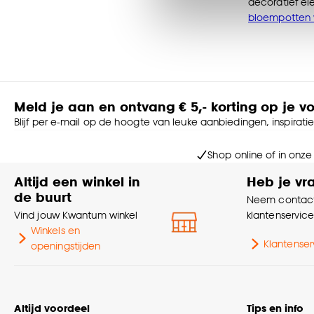
Klik op ‘Ja, alles toestaa
decoratief el
noodzakelijke cookies te 
bloempotten 
accepteren door op ‘Cook
Goed om te weten is dat j
Meld je aan en ontvang € 5,- korting op je v
Blijf per e-mail op de hoogte van leuke aanbiedingen, inspirati
Shop online of in onze
Altijd een winkel in
Heb je vr
de buurt
Neem contact
Vind jouw Kwantum winkel
klantenservic
Winkels en
Klantenser
openingstijden
Altijd voordeel
Tips en info