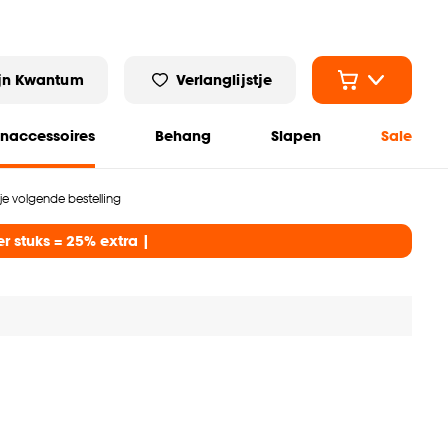
jn Kwantum
Verlanglijstje
naccessoires
Behang
Slapen
Sale
 je volgende bestelling
er stuks = 25% extra |