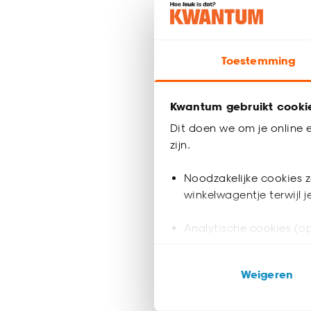
Vaas Ca
Toestemming
-
40.
Kwantum gebruikt cooki
Binnen 2-3 
Dit doen we om je online e
zijn.
Grote v
Noodzakelijke cookies z
winkelwagentje terwijl 
Grote vazen zi
vind je grote 
Analytische cookies (op
bijvoorbeeld
vaas zonder o
Marketing cookies (opt
Combineer g
Weigeren
ook buiten de website 
Een grote vaa