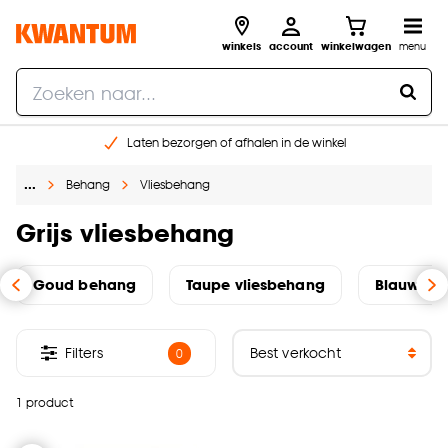
winkels
account
winkelwagen
menu
Laten bezorgen of afhalen in de winkel
Shop online of in onze 96 winkels
…
Behang
Vliesbehang
Gratis raam advies en inmeten aan huis
€ 5,- korting op je volgende bestelling
Grijs vliesbehang
Goud behang
Taupe vliesbehang
Blauw be
Filters
0
1 product