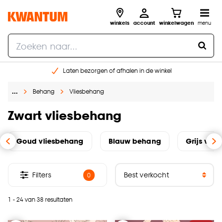
winkels
account
winkelwagen
menu
Laten bezorgen of afhalen in de winkel
Shop online of in onze 96 winkels
…
Behang
Vliesbehang
Gratis raam advies en inmeten aan huis
€ 5,- korting op je volgende bestelling
Zwart vliesbehang
Goud vliesbehang
Blauw behang
Grijs vli
Filters
0
1 - 24 van 38 resultaten