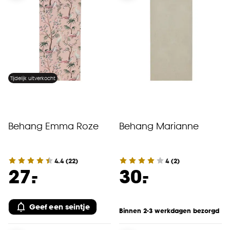
Tijdelijk uitverkocht
Behang Emma Roze
Behang Marianne
4.4
(
22
)
4
(
2
)
-
-
27.
30.
Geef een seintje
Binnen 2-3 werkdagen bezorgd