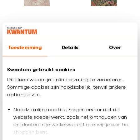
Behang Anne
Behang Bowie
Toestemming
Details
Over
4.3
(
8
)
4.8
(
8
)
-
-
27.
30.
Kwantum gebruikt cookies
Dit doen we om je online ervaring te verbeteren.
Binnen 2-3 werkdagen bezorgd
Binnen 2-3 werkdagen bezorgd
Sommige cookies zijn noodzakelijk, terwijl andere
optioneel zijn.
Noodzakelijke cookies zorgen ervoor dat de
website soepel werkt, zoals het onthouden van
producten in je winkelwagentje terwijl je aan het
shoppen bent.