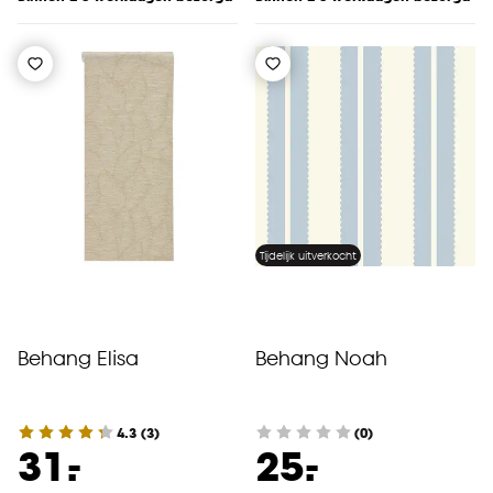
Tijdelijk uitverkocht
Behang Elisa
Behang Noah
4.3
(
3
)
(0)
-
-
31.
25.