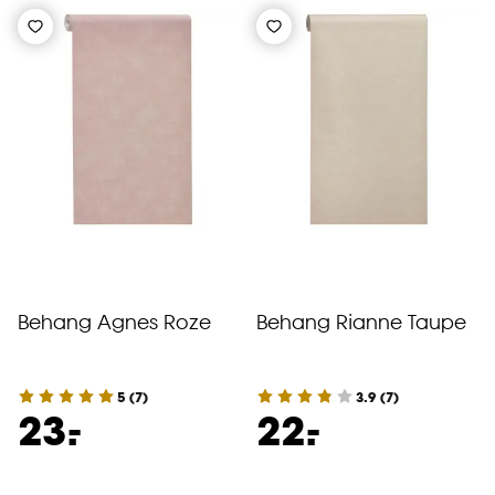
Behang Agnes Roze
Behang Rianne Taupe
5
(
7
)
3.9
(
7
)
-
-
23.
22.