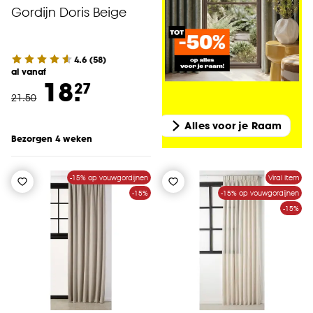
Gordijn Doris Beige
4.6
(
58
)
al vanaf
18.
27
21
.
50
Alles voor je Raam
Bezorgen 4 weken
-15% op vouwgordijnen
Viral Item
-15%
-15% op vouwgordijnen
-15%