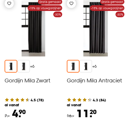
Gratis gemaakt
Gratis gemaakt
-15% op vouwgordijnen
-15% op vouwgordijnen
-30%
-30%
+
6
+
6
Gordijn Mila Zwart
Gordijn Mila Antraciet
4.5
(
78
)
4.3
(
84
)
al vanaf
al vanaf
4.
11.
90
20
7
.
-
16
.
-