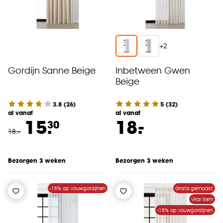
+
2
Gordijn Sanne Beige
Inbetween Gwen
Beige
3.8
(
26
)
5
(
32
)
al vanaf
al vanaf
-
15.
18.
30
18
.
-
Bezorgen 3 weken
Bezorgen 3 weken
-15% op vouwgordijnen
Gratis gemaakt
Viral Item
-15% op vouwgordijnen