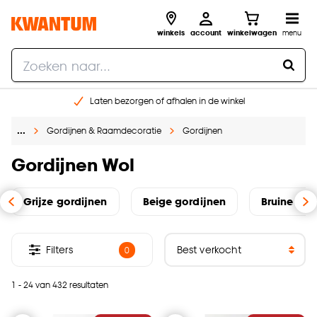
winkels
account
winkelwagen
menu
Laten bezorgen of afhalen in de winkel
Shop online of in onze 96 winkels
…
Gordijnen & Raamdecoratie
Gordijnen
Gratis raam advies en inmeten aan huis
€ 5,- korting op je volgende bestelling
Gordijnen Wol
Grijze gordijnen
Beige gordijnen
Bruine gor
Filters
0
1 - 24 van 432 resultaten