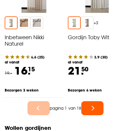
+
3
Inbetween Nikki
Gordijn Toby Wit
Naturel
4.6
(
25
)
3.9
(
30
)
al vanaf
al vanaf
16.
21.
15
50
19
.
-
Bezorgen 3 weken
Bezorgen 4 weken
pagina 1 van 18
Wollen gordijnen