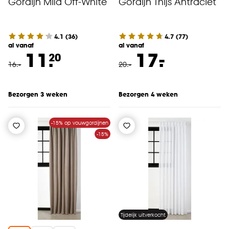
Gordijn Mila Off-White
Gordijn Thijs Antraciet
4.1
(
36
)
4.7
(
77
)
al vanaf
al vanaf
-
11.
17.
20
16
.
-
20
.
-
Bezorgen 3 weken
Bezorgen 4 weken
-15% op vouwgordijnen
-15%
Tijdelijk uitverkocht