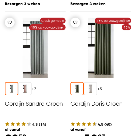
Bezorgen 3 weken
Bezorgen 3 weken
Gratis gemaakt
-15% op vouwgordijnen
-15% op vouwgordijnen
-15%
+
7
+
3
Gordijn Sandra Groen
Gordijn Doris Groen
4.3
(
14
)
4.5
(
40
)
al vanaf
al vanaf