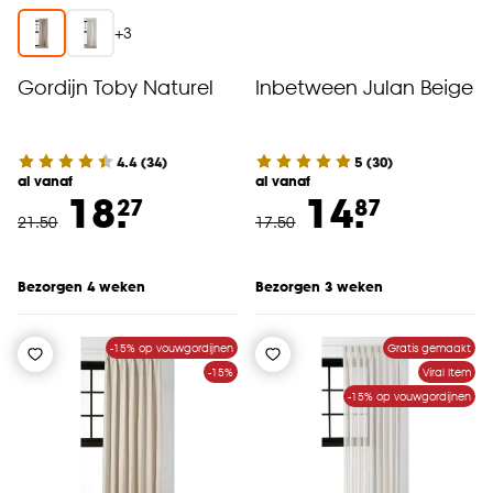
+
3
Gordijn Toby Naturel
Inbetween Julan Beige
4.4
(
34
)
5
(
30
)
al vanaf
al vanaf
18.
14.
27
87
21
.
50
17
.
50
Bezorgen 4 weken
Bezorgen 3 weken
-15% op vouwgordijnen
Gratis gemaakt
-15%
Viral Item
-15% op vouwgordijnen