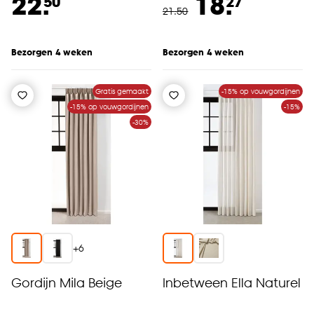
22.
18.
50
27
21
.
50
Bezorgen 4 weken
Bezorgen 4 weken
Gratis gemaakt
-15% op vouwgordijnen
-15% op vouwgordijnen
-15%
-30%
+
6
Gordijn Mila Beige
Inbetween Ella Naturel