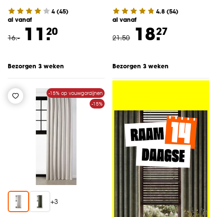
4
(
45
)
4.8
(
54
)
al vanaf
al vanaf
11.
18.
20
27
16
.
-
21
.
50
Bezorgen 3 weken
Bezorgen 3 weken
-15% op vouwgordijnen
-15%
+
3