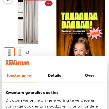
-15%
+
2
Gordijn David Beige
Toestemming
Details
Over
4.8
(
15
)
al vanaf
18.
27
Kwantum gebruikt cookies
21
.
50
Dit doen we om je online ervaring te verbeteren.
Plan afspraak
Sommige cookies zijn noodzakelijk, terwijl andere
Bezorgen 4 weken