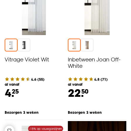
Vitrage Violet Wit
Inbetween Joan Off-
White
4.6
(
55
)
4.8
(
71
)
al vanaf
al vanaf
4.
22.
25
50
Bezorgen 3 weken
Bezorgen 3 weken
-15% op vouwgordijnen