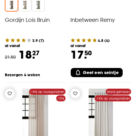
Gordijn Lois Bruin
Inbetween Remy
3.9
(
7
)
4.8
(
4
)
al vanaf
al vanaf
18.
17.
27
50
21
.
50
Geef een seintje
Bezorgen 4 weken
-15% op vouwgordijnen
Gratis gemaakt
-15%
-15% op vouwgordijnen