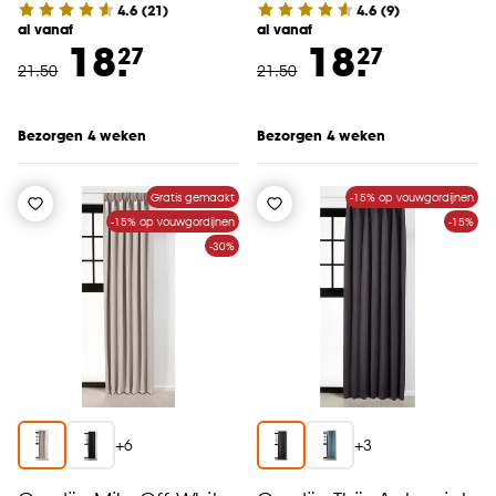
4.6
(
21
)
4.6
(
9
)
al vanaf
al vanaf
18.
18.
27
27
21
.
50
21
.
50
Bezorgen 4 weken
Bezorgen 4 weken
Gratis gemaakt
-15% op vouwgordijnen
-15% op vouwgordijnen
-15%
-30%
+
6
+
3