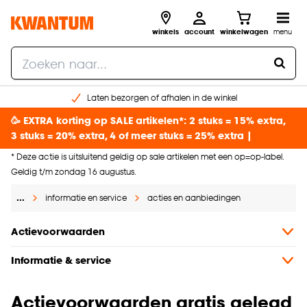
winkels
account
winkelwagen
menu
Laten bezorgen of afhalen in de winkel
Shop online of in onze 96 winkels
🥳 EXTRA korting op SALE artikelen*: 2 stuks = 15% extra,
Gratis raam advies en inmeten aan huis
3 stuks = 20% extra, 4 of meer stuks = 25% extra |
€ 5,- korting op je volgende bestelling
* Deze actie is uitsluitend geldig op sale artikelen met een op=op-label.
Geldig t/m zondag 16 augustus.
…
informatie en service
acties en aanbiedingen
Actievoorwaarden
Informatie & service
Actievoorwaarden gratis gelegd