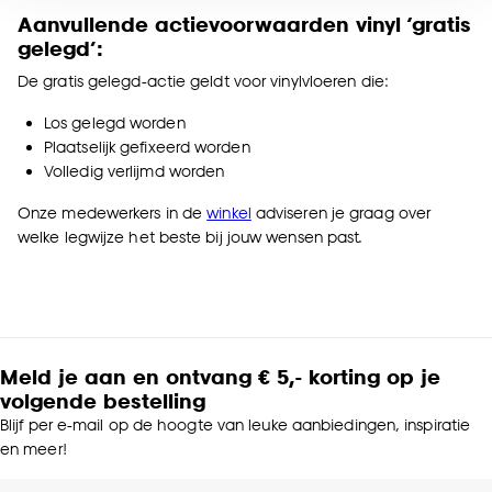
voor kiezen om bepaalde cookies wel of niet te
Aanvullende actievoorwaarden vinyl ‘gratis
accepteren door op ‘Cookies aanpassen’ te
gelegd’:
klikken.
De gratis gelegd-actie geldt voor vinylvloeren die:
Goed om te weten is dat je deze keuze altijd nog
Los gelegd worden
kan aanpassen, bekijk hiervoor onze
Plaatselijk gefixeerd worden
cookieverklaring
.
Volledig verlijmd worden
Onze medewerkers in de
winkel
adviseren je graag over
welke legwijze het beste bij jouw wensen past.
Meld je aan en ontvang € 5,- korting op je
volgende bestelling
Blijf per e-mail op de hoogte van leuke aanbiedingen, inspiratie
en meer!