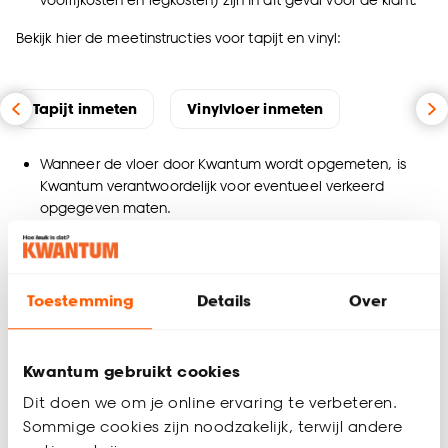
Bekijk hier de meetinstructies voor tapijt en vinyl:
Tapijt inmeten
Vinylvloer inmeten
Wanneer de vloer door Kwantum wordt opgemeten, is
Kwantum verantwoordelijk voor eventueel verkeerd
opgegeven maten.
De ruimte(s) dienen leeg en stofvrij te zijn; een minimum
kamertemperatuur van 18 graden is vereist.
Bij het verlijmen van een vloer dienen alle
verwarmingselementen afgezet te zijn.
Toestemming
Details
Over
Goederen worden gelijkvloers bezorgd.
De klant zorgt ervoor dat de te leggen goederen in de
ruimte aanwezig zijn waar deze gelegd dienen te
Kwantum gebruikt cookies
worden.
Dit doen we om je online ervaring te verbeteren.
Indien door afwezigheid van de klant, het niet mogelijk is
Sommige cookies zijn noodzakelijk, terwijl andere
om een plaatsing uit te voeren, zullen extra