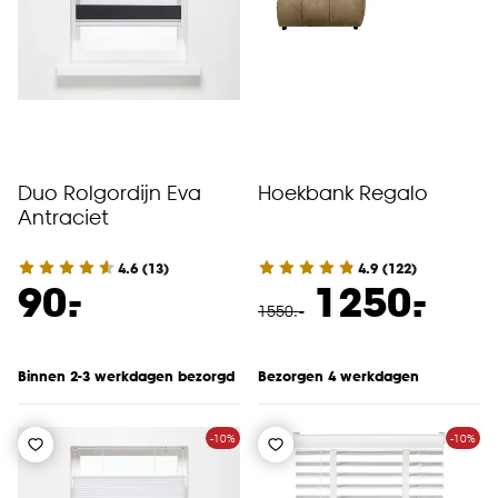
Duo Rolgordijn Eva
Hoekbank Regalo
Antraciet
4.6
(
13
)
4.9
(
122
)
-
-
90.
1250.
1550
.
-
Binnen 2-3 werkdagen bezorgd
Bezorgen 4 werkdagen
-10%
-10%