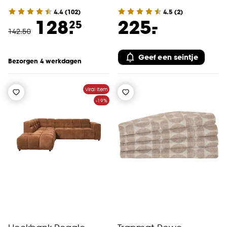
cookieverklaring
.
4.4
(
102
)
4.5
(
2
)
-
128.
225.
25
142
.
50
Geef een seintje
Bezorgen 4 werkdagen
Viral Item
-19%