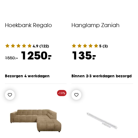
Hoekbank Regalo
Hanglamp Zaniah
4.9
(
122
)
5
(
3
)
-
-
1250.
135.
1550
.
-
Bezorgen 4 werkdagen
Binnen 2-3 werkdagen bezorgd
-19%