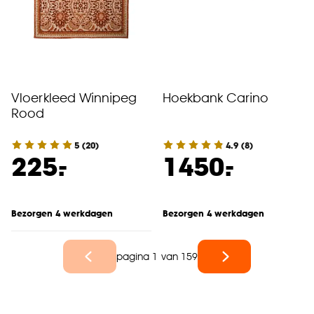
Vloerkleed Winnipeg
Hoekbank Carino
Rood
5
(
20
)
4.9
(
8
)
-
-
225.
1450.
Bezorgen 4 werkdagen
Bezorgen 4 werkdagen
pagina 1 van 159