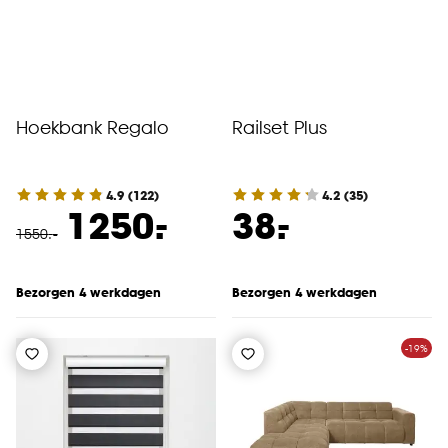
Hoekbank Regalo
Railset Plus
4.9
(
122
)
4.2
(
35
)
-
-
1250.
38.
1550
.
-
Bezorgen 4 werkdagen
Bezorgen 4 werkdagen
-19%