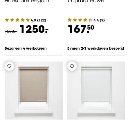
Hoekbank Regalo
Trapmat Rowe
4.9
(
122
)
4.4
(
9
)
-
1250.
167.
50
1550
.
-
Bezorgen 4 werkdagen
Binnen 2-3 werkdagen bezorgd