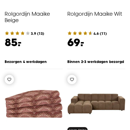
Rolgordijn Maaike
Rolgordijn Maaike Wit
Beige
3.9
(
13
)
4.6
(
11
)
-
-
85.
69.
Bezorgen 4 werkdagen
Binnen 2-3 werkdagen bezorgd