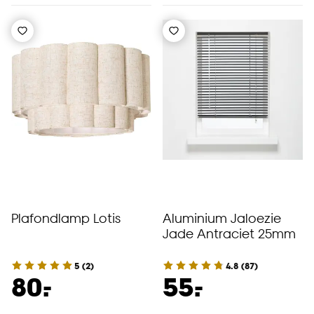
Plafondlamp Lotis
Aluminium Jaloezie
Jade Antraciet 25mm
5
(
2
)
4.8
(
87
)
-
-
80.
55.