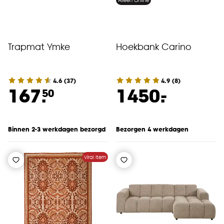
Alleen Online
Trapmat Ymke
Hoekbank Carino
4.6
(
37
)
4.9
(
8
)
-
167.
1450.
50
Binnen 2-3 werkdagen bezorgd
Bezorgen 4 werkdagen
Viral Item