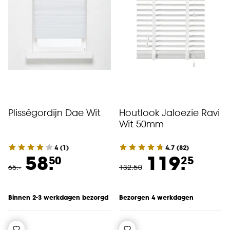
Plisségordijn Dae Wit
Houtlook Jaloezie Ravi
Wit 50mm
4
(
1
)
4.7
(
82
)
58.
119.
50
25
65
.
-
132
.
50
Binnen 2-3 werkdagen bezorgd
Bezorgen 4 werkdagen