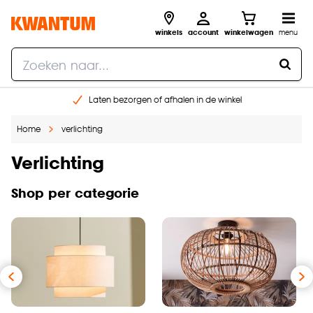
winkels
account
winkelwagen
menu
Laten bezorgen of afhalen in de winkel
Shop online of in onze 96 winkels
Home
verlichting
Gratis raam advies en inmeten aan huis
€ 5,- korting op je volgende bestelling
Verlichting
Shop per categorie