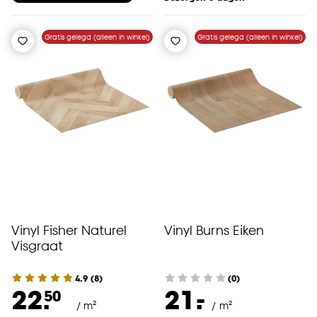
Gratis gelegd (alleen in winkel)
Gratis gelegd (alleen in winkel)
Vinyl Fisher Naturel
Vinyl Burns Eiken
Visgraat
4.9
(
8
)
(0)
-
22.
21.
50
/ m²
/ m²