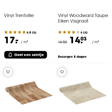
Vinyl Trentville
Vinyl Woodward Taupe
Eiken Visgraat
4.8
(
4
)
4
(
4
)
-
17.
14.
03
/ m²
16
.
50
/ m²
Geef een seintje
Bezorgen 8 dagen