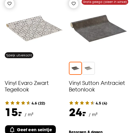
Gratis gelegd (alleen in winkel)
Tijdelijk uitverkocht
Vinyl Evaro Zwart
Vinyl Sutton Antraciet
Tegellook
Betonlook
4.6
(
22
)
4.5
(
4
)
-
-
15.
24.
/ m²
/ m²
Geef een seintje
Bezorgen 8 dagen