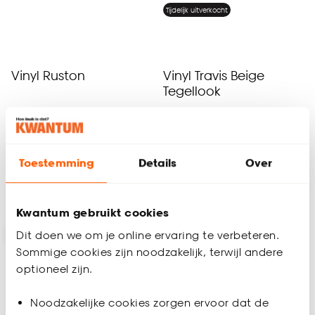
Tijdelijk uitverkocht
Vinyl Ruston
Vinyl Travis Beige
Tegellook
4.5
(
2
)
5
(
3
)
21.
21.
50
50
/ m²
/ m²
Toestemming
Details
Over
Geef een seintje
Bezorgen 8 dagen
Kwantum gebruikt cookies
Dit doen we om je online ervaring te verbeteren.
Sommige cookies zijn noodzakelijk, terwijl andere
optioneel zijn.
Noodzakelijke cookies zorgen ervoor dat de