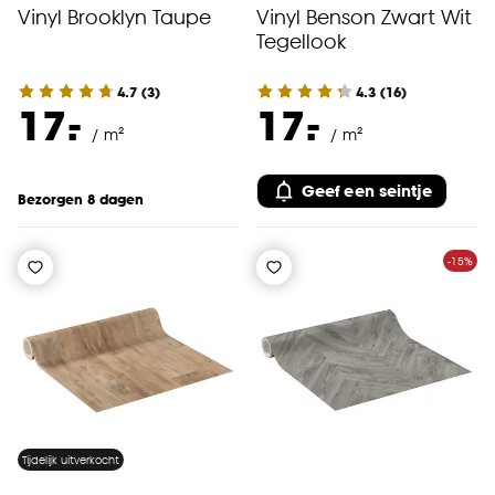
Vinyl Brooklyn Taupe
Vinyl Benson Zwart Wit
Tegellook
4.7
(
3
)
4.3
(
16
)
-
-
17.
17.
/ m²
/ m²
Geef een seintje
Bezorgen 8 dagen
-15%
Tijdelijk uitverkocht