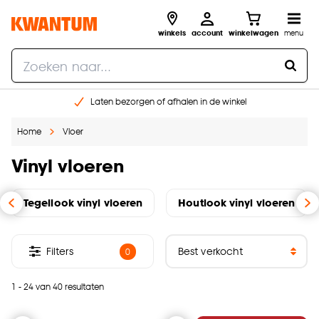
winkels
account
winkelwagen
menu
Laten bezorgen of afhalen in de winkel
Shop online of in onze 96 winkels
Home
Vloer
Gratis raam advies en inmeten aan huis
€ 5,- korting op je volgende bestelling
Vinyl vloeren
Tegellook vinyl vloeren
Houtlook vinyl vloeren
Filters
0
1 - 24 van 40 resultaten