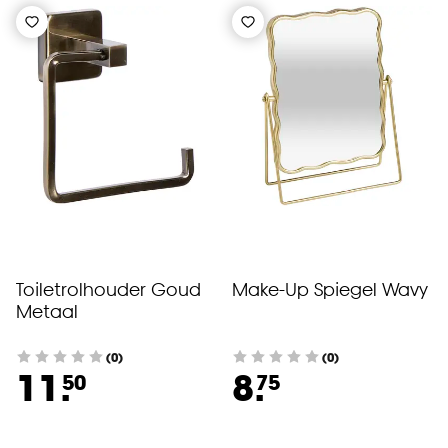
Toiletrolhouder Goud
Make-Up Spiegel Wavy
Metaal
(0)
(0)
11.
8.
50
75