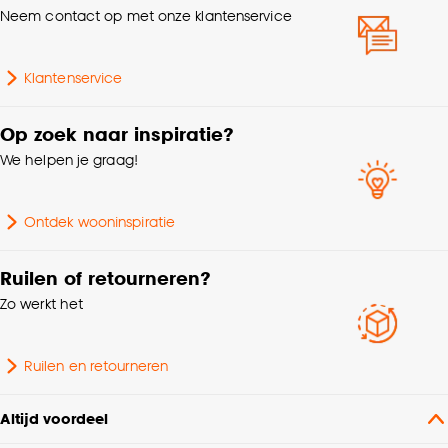
Neem contact op met onze klantenservice
Goed om te weten is dat je deze keuze altijd nog
kan aanpassen, bekijk hiervoor onze
cookieverklaring
.
Klantenservice
Op zoek naar inspiratie?
We helpen je graag!
Ontdek wooninspiratie
Ruilen of retourneren?
Zo werkt het
Ruilen en retourneren
Altijd voordeel