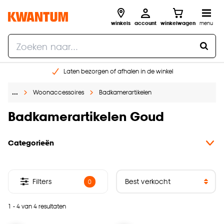
winkels
account
winkelwagen
menu
Laten bezorgen of afhalen in de winkel
Shop online of in onze 96 winkels
…
Woonaccessoires
Badkamerartikelen
Gratis raam advies en inmeten aan huis
€ 5,- korting op je volgende bestelling
Badkamerartikelen Goud
Categorieën
Filters
0
1 - 4 van 4 resultaten