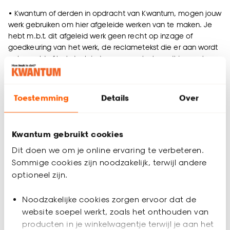
• Kwantum of derden in opdracht van Kwantum, mogen jouw
werk gebruiken om hier afgeleide werken van te maken. Je
hebt m.b.t. dit afgeleid werk geen recht op inzage of
goedkeuring van het werk, de reclametekst die er aan wordt
gekoppeld of het doeleinde waarvoor het wordt ingezet.
• Je doet afstand van aanspraken op royalty’s m.b.t. jouw
content of hiervan afgeleide werken.
Toestemming
Details
Over
Kwantum zal redelijke inspanningen verrichten om jou als
maker te vermelden en een koppeling op te nemen naar
Kwantum gebruikt cookies
jouw content of account, maar is hiertoe niet verplicht. Dit is
ook geen voorwaarde om jouw content te gebruiken.
Dit doen we om je online ervaring te verbeteren.
Wanneer je niet akkoord gaat met deze voorwaarden en
Sommige cookies zijn noodzakelijk, terwijl andere
jouw foto niet plaatst, begrijpen wij dat volledig, er is geen
optioneel zijn.
verdere actie vereist en wij zullen jouw werk dan niet
gebruiken.
Noodzakelijke cookies zorgen ervoor dat de
website soepel werkt, zoals het onthouden van
Heb je nog vragen? Neem dan contact met ons op via e-
producten in je winkelwagentje terwijl je aan het
mail: socialmedia@kwantum.nl.