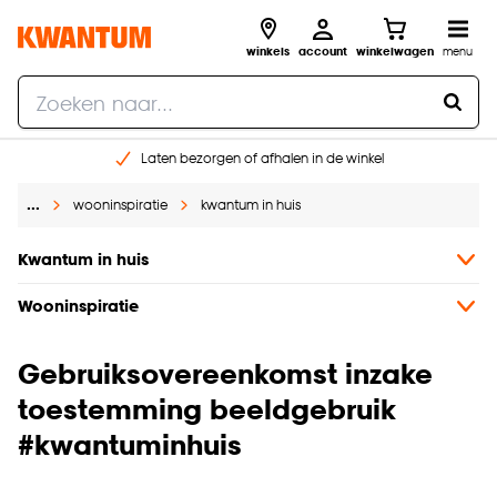
winkels
account
winkelwagen
menu
Laten bezorgen of afhalen in de winkel
Shop online of in onze 96 winkels
…
wooninspiratie
kwantum in huis
Gratis raam advies en inmeten aan huis
€ 5,- korting op je volgende bestelling
Kwantum in huis
Wooninspiratie
Gebruiksovereenkomst inzake
toestemming beeldgebruik
#kwantuminhuis