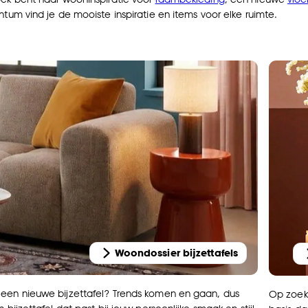
ntum vind je de mooiste inspiratie en items voor elke ruimte.
Woondossier bijzettafels
een nieuwe bijzettafel? Trends komen en gaan, dus
Op zoek 