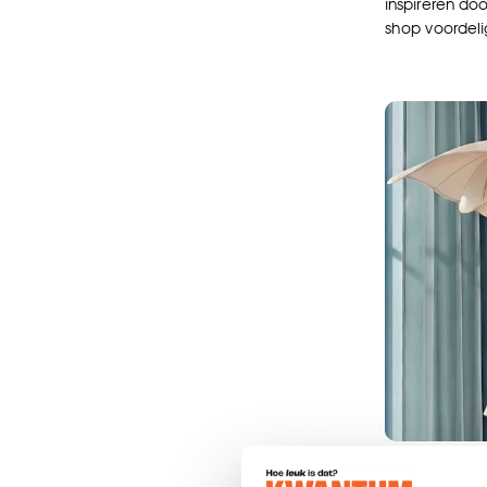
inspireren do
shop voordeli
Ontdek de rus