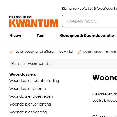
Klantenservice
Acties & folder
Woonins
Nieuw
Tuin
Gordijnen & Raamdecoratie
Laten bezorgen of afhalen in de winkel
Shop online of in onze 
Home
wooninspiratie
Woondossiers
Woond
Woondossier raambekleding
Woondossier vloeren
Geschreven d
Woondossier vloerkleden
Laatst bijgewe
Woondossier verlichting
Woondossier behang
Of je nu op z