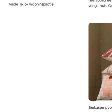
kies vooral ee
Virale TikTok wooninspiratie
van je huis. O
Sierkussens v