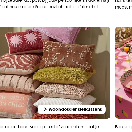
n bijzettafel dat past bij jouw persoonlijke smaak en stijl
basis da
f dat nou modern Scandinavisch, retro of kleurrijk is.
meest me
Woondossier sierkussens
oor op de bank, voor op bed of voor buiten. Laat je
Ben je o