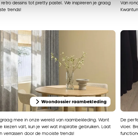
accepteren. Je kunt er ook voor kiezen om bepaalde cookie
retro dessins tot pretty pastel. We inspireren je graag
Van rond
ies aanpassen’ te klikken.
te trends!
Kwantum 
e deze keuze altijd nog kan aanpassen, bekijk hiervoor o
Woondossier raambekleding
De perfe
graag mee in onze wereld van raambekleding. Want
vloer. Br
te kiezen valt, kun je wel wat inspiratie gebruiken. Laat
functione
en verrassen door de mooiste trends!