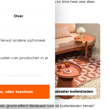
Met een mooi behang creëer je in no time heel veel sfeer.
de mooiste behangtrends!
Over
terwijl andere optioneel
ouden van producten in je
al onze andere klanten.
ien op onze website, maar
a, alles toestaan
Woondossier buitenkleden
en’ om alleen de
wist, groots effect! Benieuwd naar dé buitenkleden trends?