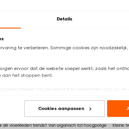
kosten. 
o lamp. Wat dacht je van een trendy mushroom lamp in
Ontdek 
erlichting of een kleurrijke lamp in pasteltint?
Details
es
rvaring te verbeteren. Sommige cookies zijn noodzakelijk, 
orgen ervoor dat de website soepel werkt, zoals het onth
je aan het shoppen bent.
tioneel) helpen ons de website te verbeteren voor jou en 
ioneel) laten jou relevante informatie en aanbiedingen z
Cookies aanpassen
J
Woondossier vloerkleden
voor advertenties en communicatie.
n’ om gebruik te maken van alle cookies, of klik op ‘weiger
 dé vloerkleden trends? Van organisch tot hoogpolige
Kleine t