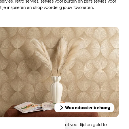
ervies, retro servies, servies voor buiten en zelfs servies voor
at je inspireren en shop voordelig jouw favorieten.
Woondossier behang
ieur een make-over geven hoeft niet veel tijd en geld te