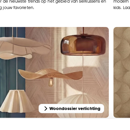
or de nieuwste trends op het gebied van sierkussens en
modern s
g jouw favorieten.
kids. La
Woondossier verlichting
Je inter
t van een Scandinavische lamp, of ga voor nostalgie