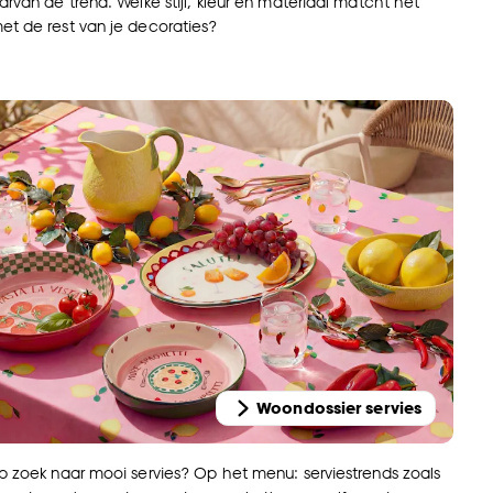
arvan de trend. Welke stijl, kleur en materiaal matcht het
t de rest van je decoraties?
Woondossier servies
p zoek naar mooi servies? Op het menu: serviestrends zoals