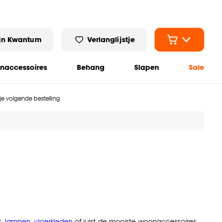
jn Kwantum
Verlanglijstje
naccessoires
Behang
Slapen
Sale
 je volgende bestelling
r
,
lampen
,
vloerkleden
of juist de mooiste woonaccessoires