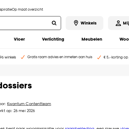
piratie
Op maat overzicht
Winkels
Mi
Vloer
Verlichting
Meubelen
Woo
Gratis raam advies en inmeten aan huis
96 winkels
€ 5,- korting op
ossiers
oor:
Kwantum Contentteam
rkt op: 26 mei 2026
oek bent naar wooninspiratie voor
raambekleding
, een nieuwe
vloe