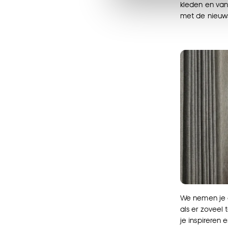
noodzakelijke cookies te 
kleden en van 
accepteren door op ‘Cook
met de nieuws
Goed om te weten is dat j
We nemen je 
als er zoveel 
je inspireren 