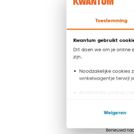
met een retr
chroom, neon v
Toestemming
Kwantum gebruikt cooki
Dit doen we om je online e
zijn.
Noodzakelijke cookies z
winkelwagentje terwijl 
Analytische cookies (op
Marketing cookies (opt
Weigeren
ook buiten de website 
Klik op ‘Ja, alles toestaa
Benieuwd naar