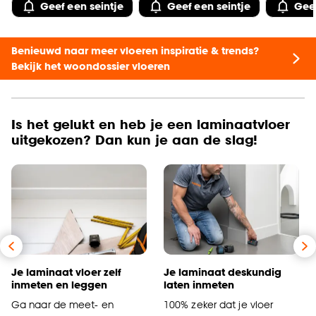
Geef een seintje
Geef een seintje
Geef
Benieuwd naar meer vloeren inspiratie & trends?
Bekijk het woondossier vloeren
Is het gelukt en heb je een laminaatvloer
uitgekozen? Dan kun je aan de slag!
Je laminaat vloer zelf
Je laminaat deskundig
inmeten en leggen
laten inmeten
Ga naar de meet- en
100% zeker dat je vloer