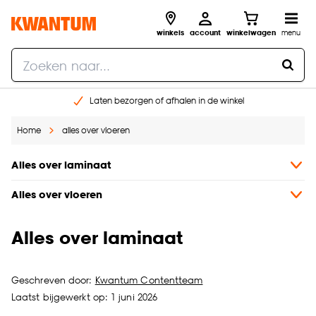
winkels
account
winkelwagen
menu
Laten bezorgen of afhalen in de winkel
Shop online of in onze 96 winkels
Home
alles over vloeren
Gratis raam advies en inmeten aan huis
€ 5,- korting op je volgende bestelling
Alles over laminaat
Alles over vloeren
Alles over laminaat
Geschreven door:
Kwantum Contentteam
Laatst bijgewerkt op: 1 juni 2026