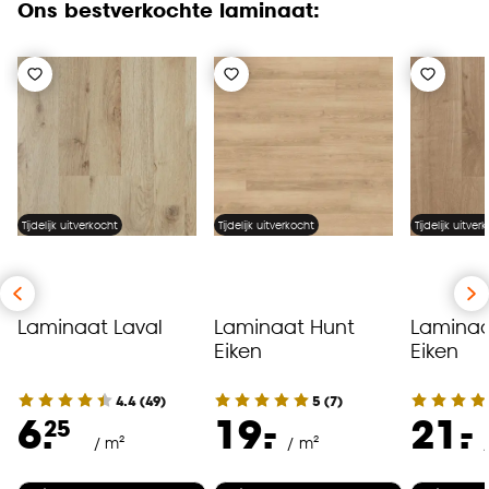
Ons bestverkochte laminaat:
Tijdelijk uitverkocht
Tijdelijk uitverkocht
Tijdelijk uitver
Laminaat Laval
Laminaat Hunt
Laminaa
Eiken
Eiken
4.4
(
49
)
5
(
7
)
-
-
6.
19.
21.
25
/ m²
/ m²
/