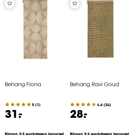
Behang Fiona
Behang Ravi Goud
5
(
1
)
4.6
(
24
)
-
-
31.
28.
Binnen 2-3 werkdagen bezorgd
Binnen 2-3 werkdagen bezorgd