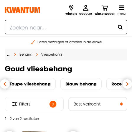
winkels
account
winkelwagen
menu
Laten bezorgen of afhalen in de winkel
Shop online of in onze 96 winkels
…
Behang
Vliesbehang
Gratis raam advies en inmeten aan huis
€ 5,- korting op je volgende bestelling
Goud vliesbehang
Taupe vliesbehang
Blauw behang
Roze vli
Filters
0
1 - 2 van 2 resultaten