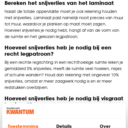
Bereken het snijverlies van het laminaat
Naast de totale oppervlakte moet je ook rekening houden
met snijverlies. Laminaat past namelijk nooit precies van muur
tot muur, waardoor je planken op maat moet zagen.
Hoeveel snijverlies je nodig hebt, hangt af van de vorm van
de ruimte en het gekozen legpatroon.
Hoeveel snijverlies heb je nodig bij een
recht legpatroon?
Bij een rechte legrichting in een rechthoekige ruimte reken je
gemiddeld 5% snijverlies. Heeft de ruimte veel hoeken, nisjes
of schuine wanden? Houd dan rekening met ongeveer 10%
snijverlies, omdat er meer zaagwerk nodig is en er meer
reststukken overblijven.
Hoeveel snijverlies heb je nodig bij visgraat
laminaat?
Bij visgraat laminaat reken je gemiddeld 8% snijverlies. Door
het visgraatpatroon worden de planken onder een hoek
gelegd, waardoor meer zaagwerk nodig is en er meer
Toestemming
Details
Over