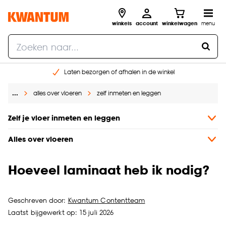
winkels
account
winkelwagen
menu
Laten bezorgen of afhalen in de winkel
Shop online of in onze 96 winkels
…
alles over vloeren
zelf inmeten en leggen
Gratis raam advies en inmeten aan huis
€ 5,- korting op je volgende bestelling
Zelf je vloer inmeten en leggen
Alles over vloeren
Hoeveel laminaat heb ik nodig?
Geschreven door:
Kwantum Contentteam
Laatst bijgewerkt op: 15 juli 2026