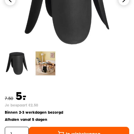
-
5.
7
.
50
Je bespaart €2.50
Binnen 2-3 werkdagen bezorgd
Afhalen vanaf 5 dagen
In winkelwagen