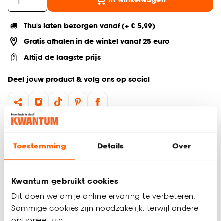
Thuis laten bezorgen vanaf (+ € 5,99)
Gratis afhalen in de winkel vanaf 25 euro
Altijd de laagste prijs
Deel jouw product & volg ons op social
Productomschrijving
Zwarte kinderkruk
Toestemming
Details
Over
Interieurstijl: industrieel, modern
Afmetingen: 25 × 25 × 32 cm (l × b × h)
Perfect voor in de kinderkamer
Kwantum gebruikt cookies
Kinderkruk Bolsena is een praktische en stijlvolle toevoeging
Dit doen we om je online ervaring te verbeteren.
aan de kinderkamer. Dankzij de tijdloze zwarte kleur en het
Sommige cookies zijn noodzakelijk, terwijl andere
strakke ontwerp past deze kinderkruk perfect binnen een
optioneel zijn.