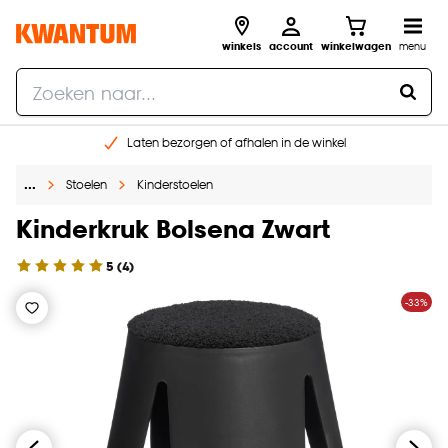
winkels
account
winkelwagen
menu
Laten bezorgen of afhalen in de winkel
Shop online of in onze 96 winkels
…
Stoelen
Kinderstoelen
Gratis raam advies en inmeten aan huis
€ 5,- korting op je volgende bestelling
Kinderkruk Bolsena Zwart
5
(
4
)
-33%