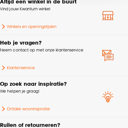
Altijd een winkel in de buurt
Gewicht
1.25 Kg
voor kiezen om bepaalde cookies wel of niet te
accepteren door op ‘Cookies aanpassen’ te
Vind jouw Kwantum winkel
klikken.
Doorsnede
25 CM
Winkels en openingstijden
Goed om te weten is dat je deze keuze altijd nog
Geschikt voor ruimte
Kinderkamer
kan aanpassen, bekijk hiervoor onze
Heb je vragen?
cookieverklaring
.
Interieurstijl
Modern, Industrieel
Neem contact op met onze klantenservice
Lengte
25 CM
Klantenservice
Kleurtint
zwart
Op zoek naar inspiratie?
We helpen je graag!
Breedte
25 CM
Ontdek wooninspiratie
Ruilen of retourneren?