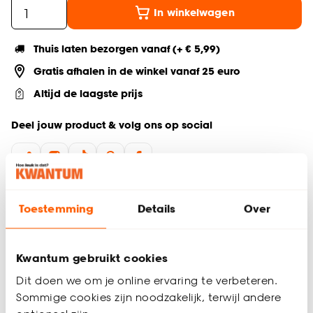
In winkelwagen
Thuis laten bezorgen vanaf (+ € 5,99)
Gratis afhalen in de winkel vanaf 25 euro
Altijd de laagste prijs
Deel jouw product & volg ons op social
Productomschrijving
Toestemming
Details
Over
De Swirl glazen voorraad pot is een trendy keukenaccessoire
met een inhoud van 1,4 liter. Dankzij het transparante glas
zie je direct de inhoud, ideaal voor het bewaren van pasta,
Kwantum gebruikt cookies
rijst of koekjes. Het houten deksel sluit de pot perfect af en
houdt de inhoud langer vers. Deze stijlvolle voorraadpot
Dit doen we om je online ervaring te verbeteren.
combineert functionaliteit met een moderne uitstraling en
Sommige cookies zijn noodzakelijk, terwijl andere
past in iedere keuken.