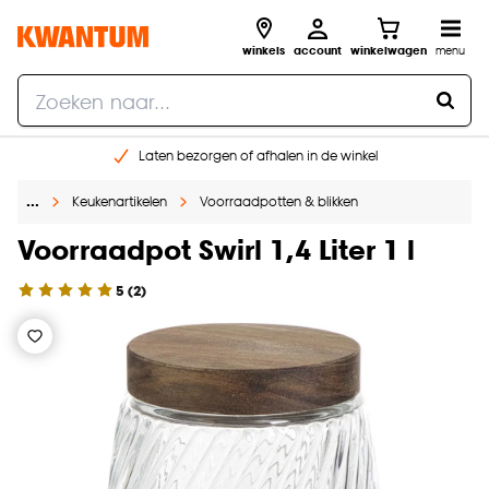
winkels
account
winkelwagen
menu
Laten bezorgen of afhalen in de winkel
Shop online of in onze 96 winkels
…
Keukenartikelen
Voorraadpotten & blikken
Gratis raam advies en inmeten aan huis
€ 5,- korting op je volgende bestelling
Voorraadpot Swirl 1,4 Liter 1 l
5
(
2
)