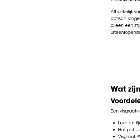
Afhankelijk va
optisch langer
alleen een sti
uiteenlopend
Wat zij
Voordele
Een visgraatv
Luxe en tij
Het patroo
Visgraat P