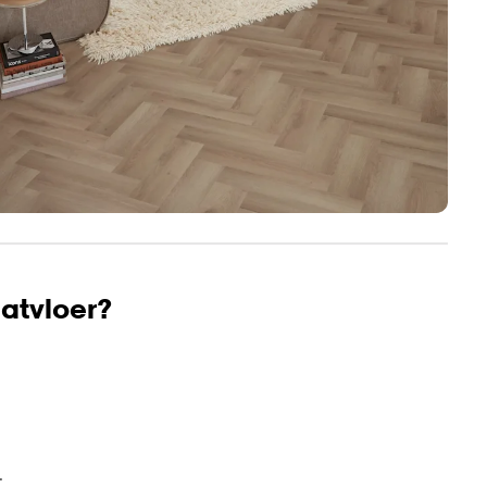
aatvloer?
.