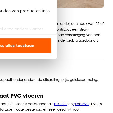
ouden van producten in je
aarse punt
 Hongaarse punt worden de planken onder een hoek van 45 of
al onze andere klanten.
n tegen elkaar gelegd. Hierdoor ontstaat een strak,
isch patroon zonder de kenmerkende verspringing van een
vloer. Het resultaat is rustiger en minder druk, waardoor dit
ien op onze website, maar
a, alles toestaan
populair is in moderne interieurs.
en’ om alleen de
s wel of niet te
bepaalt onder andere de uitstraling, prijs, geluidsdemping,
nze
cookieverklaring
.
raat PVC vloeren
raat PVC vloer is verkrijgbaar als
klik-PVC
en
plak-PVC
. PVC is
mfortabel, waterbestendig en zeer geschikt voor