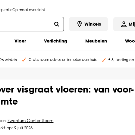
piratie
Op maat overzicht
Winkels
Mi
Vloer
Verlichting
Meubelen
Woo
Gratis raam advies en inmeten aan huis
96 winkels
€ 5,- korting op
over visgraat vloeren: van voor-
imte
oor:
Kwantum Contentteam
kt op: 9 juli 2026