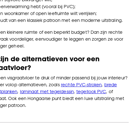
loerverwarming hebt (vooral bij PVC);
en woonkamer of open leefruimte wilt verrijken;
oudt van een klassiek patroon met een moderne uitstraling.
en kleinere ruimte of een beperkt budget? Dan zijn rechte
vaak voordeliger, eenvoudiger te leggen en zorgen ze voor
iger geheel.
ijn de alternatieven voor een
aatvloer?
een visgraatvloer te druk of minder passend bij jouw interieur?
 er volop alternatieven, zoals
rechte PVC-stroken
,
brede
tplanken
,
laminaat met tegeldessin
,
tegellook PVC
, of
aat. Ook een Hongaarse punt biedt een luxe uitstraling met
iger patroon.