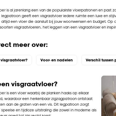
oer is al jarenlang een van de populairste vloerpatronen en past zo
e legpatroon geeft een visgraatvloer iedere ruimte een luxe en stijlvo
is altijd een vloer die aansluit bij jouw woonwensen en budget. Op
soorten visgraatvloeren, het leggen van een visgraatvloer en inspir
rect meer over:
 visgraatvloer?
Voor- en nadelen
Verschil tussen
een visgraatvloer?
loer is een vloer waarbij de planken haaks op elkaar
d, waardoor een herkenbaar zigzagpatroon ontstaat
en aan de graten van een vis. Dit legpatroon zorgt
 speelse en tijdloze uitstraling die zowel in moderne als
rieurs goed tot zijn recht komt.