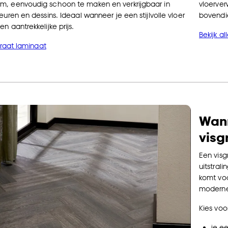
m, eenvoudig schoon te maken en verkrijgbaar in
vloerver
euren en dessins. Ideaal wanneer je een stijlvolle vloer
bovendie
n aantrekkelijke prijs.
Bekijk a
sgraat laminaat
Wann
visg
Een visg
uitstral
komt voo
moderne 
Kies voo
je ee