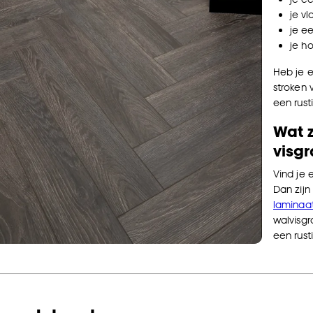
je v
je e
je h
Heb je e
stroken 
een rust
Wat z
visgr
Vind je 
Dan zijn
laminaa
walvisgr
een rust