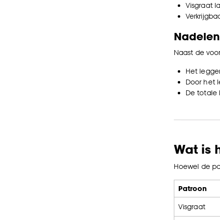
Visgraat l
Verkrijgba
Nadelen
Naast de voor
Het legge
Door het l
De totale
Wat is 
Hoewel de patr
Patroon
Visgraat