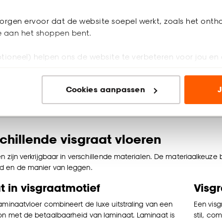
orgen ervoor dat de website soepel werkt, zoals het onth
Hong
raat
je aan het shoppen bent.
Bij een
atvloer gebruikt grotere planken dan een standaard
tioneel) helpen ons de website te verbeteren voor jou en 
60 grade
 Hierdoor oogt het patroon rustiger en komt het vooral
symmetr
imtes goed tot zijn recht. Door de grotere plankformaten
visgraat
 vaak iets duurder dan een standaard visgraatvloer.
ioneel) laten jou relevante informatie en aanbiedingen z
Cookies aanpassen
J
patroon 
voor advertenties en communicatie.
n’ om gebruik te maken van alle cookies, of klik op ‘weiger
accepteren. Je kunt er ook voor kiezen om bepaalde cookie
chillende visgraat vloeren
ies aanpassen’ te klikken.
n zijn verkrijgbaar in verschillende materialen. De materiaalkeuze 
e deze keuze altijd nog kan aanpassen, bekijk hiervoor o
d en de manier van leggen.
 in visgraatmotief
Visg
laminaatvloer combineert de luxe uitstraling van een
Een visg
on met de betaalbaarheid van laminaat. Laminaat is
stil, co