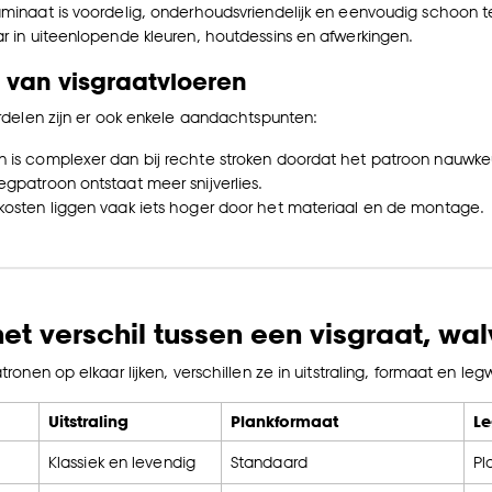
aminaat is voordelig, onderhoudsvriendelijk en eenvoudig schoon 
ar in uiteenlopende kleuren, houtdessins en afwerkingen.
 van visgraatvloeren
delen zijn er ook enkele aandachtspunten:
n is complexer dan bij rechte stroken doordat het patroon nauwke
egpatroon ontstaat meer snijverlies.
 kosten liggen vaak iets hoger door het materiaal en de montage.
het verschil tussen een visgraat, wa
onen op elkaar lijken, verschillen ze in uitstraling, formaat en legw
Uitstraling
Plankformaat
Le
Klassiek en levendig
Standaard
Pl