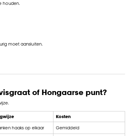
te houden.
urig moet aansluiten.
lvisgraat of Hongaarse punt?
ijze.
gwijze
Kosten
anken haaks op elkaar
Gemiddeld