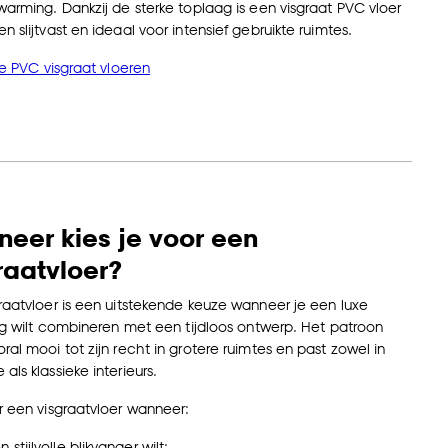
warming. Dankzij de sterke toplaag is een visgraat PVC vloer
n slijtvast en ideaal voor intensief gebruikte ruimtes.
lle PVC visgraat vloeren
eer kies je voor een
raatvloer?
raatvloer is een uitstekende keuze wanneer je een luxe
ing wilt combineren met een tijdloos ontwerp. Het patroon
ral mooi tot zijn recht in grotere ruimtes en past zowel in
als klassieke interieurs.
r een visgraatvloer wanneer:
n stijlvolle blikvanger wilt;