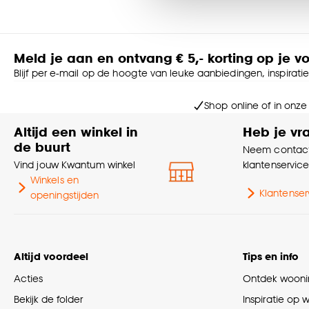
accepteren door op ‘Cook
Goed om te weten is dat j
Meld je aan en ontvang € 5,- korting op je v
Blijf per e-mail op de hoogte van leuke aanbiedingen, inspirati
Shop online of in onze
Altijd een winkel in
Heb je vr
de buurt
Neem contact
Vind jouw Kwantum winkel
klantenservic
Winkels en
Klantenser
openingstijden
Altijd voordeel
Tips en info
Acties
Ontdek woonin
Bekijk de folder
Inspiratie op 