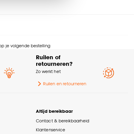
lusief batterijen
Nee
ngte
7.6 CM
nze
cookieverklaring
.
urtint
Zwart
 op je volgende bestelling
e kaars
Led-kaarsen
Ruilen of
retourneren?
eedte
7.6 CM
Zo werkt het
ort vlam
Stilstaand
Ruilen en retourneren
Altijd bereikbaar
Contact & bereikbaarheid
Klantenservice