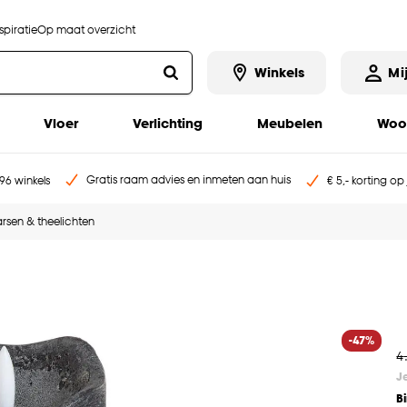
piratie
Op maat overzicht
Winkels
Mi
Vloer
Verlichting
Meubelen
Woo
Gratis raam advies en inmeten aan huis
96 winkels
€ 5,- korting op
rsen & theelichten
-47%
4
J
B