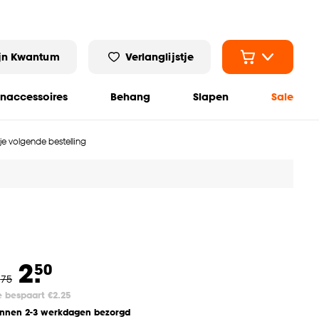
jn Kwantum
Verlanglijstje
naccessoires
Behang
Slapen
Sale
 je volgende bestelling
2.
50
.
75
e bespaart €2.25
innen 2-3 werkdagen bezorgd