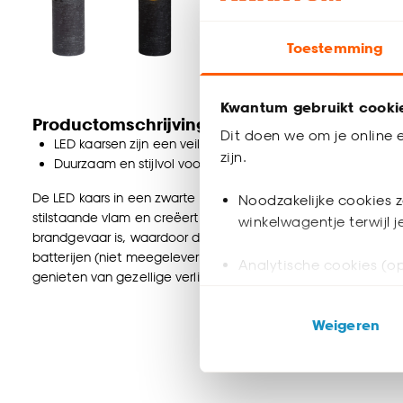
Toestemming
Kwantum gebruikt cooki
Productomschrijving
Dit doen we om je online e
LED kaarsen zijn een veilig alternatief voor echte kaarsen
zijn.
Duurzaam en stijlvol voor elk interieur
De LED kaars in een zwarte kleur brengt een warm en sfeervol 
Noodzakelijke cookies z
stilstaande vlam en creëert een knusse sfeer zonder rook of 
winkelwagentje terwijl 
brandgevaar is, waardoor de kaars perfect geschikt is voor g
batterijen (niet meegeleverd) en is eenvoudig te bedienen 
Analytische cookies (op
genieten van gezellige verlichting.
Marketing cookies (opt
Weigeren
ook buiten de website 
Klik op ‘Ja, alles toestaa
noodzakelijke cookies te 