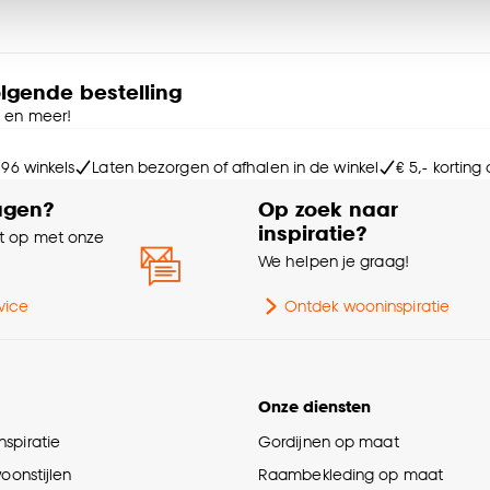
Inc
ies aanpassen’ te klikken.
Le
e deze keuze altijd nog kan aanpassen, bekijk hiervoor o
olgende bestelling
e en meer!
Kle
 96 winkels
Laten bezorgen of afhalen in de winkel
€ 5,- korting
Typ
agen?
Op zoek naar
inspiratie?
 op met onze
Br
e
We helpen je graag!
So
vice
Ontdek wooninspiratie
Onze diensten
spiratie
Gordijnen op maat
woonstijlen
Raambekleding op maat