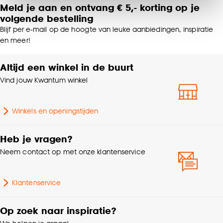
Meld je aan en ontvang € 5,- korting op je
Diameter (filter)
20-24cm
van alle cookies, of klik op ‘weigeren’ om alleen de
volgende bestelling
noodzakelijke cookies te accepteren. Je kunt er ook
Blijf per e-mail op de hoogte van leuke aanbiedingen, inspiratie
voor kiezen om bepaalde cookies wel of niet te
Type schaal
Saladeschalen
en meer!
accepteren door op ‘Cookies aanpassen’ te
klikken.
Altijd een winkel in de buurt
Doorsnede
23.5 CM
Vind jouw Kwantum winkel
Goed om te weten is dat je deze keuze altijd nog
Hoogte
6 CM
kan aanpassen, bekijk hiervoor onze
cookieverklaring
.
Winkels en openingstijden
Lengte
24.5 CM
Heb je vragen?
Breedte
24.5 CM
Neem contact op met onze klantenservice
Serie
Pescara
Klantenservice
Kleurtint
Beige
Op zoek naar inspiratie?