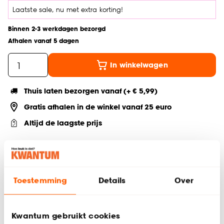
Laatste sale, nu met extra korting!
Binnen 2-3 werkdagen bezorgd
Afhalen vanaf 5 dagen
In winkelwagen
Thuis laten bezorgen vanaf (+ € 5,99)
Gratis afhalen in de winkel vanaf 25 euro
Altijd de laagste prijs
Deel jouw product & volg ons op social
Toestemming
Details
Over
Productomschrijving
Serie: Pescara
Kwantum gebruikt cookies
Beige borden van aardewerk (stoneware), modern en