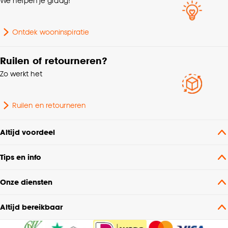
We helpen je graag!
Aantal stuks
1 Stk
Ontdek wooninspiratie
Gewicht
0.8 Kg
Ruilen of retourneren?
Garantietermijn
24 maanden
Zo werkt het
Geschikt voor
Vaatwasser
Ruilen en retourneren
Altijd voordeel
Tips en info
Onze diensten
Altijd bereikbaar