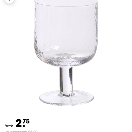
2.
75
4
.
75
Je bespaart €2.00