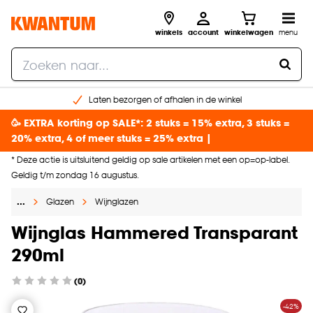
winkels
account
winkelwagen
menu
Laten bezorgen of afhalen in de winkel
Shop online of in onze 96 winkels
🥳 EXTRA korting op SALE*: 2 stuks = 15% extra, 3 stuks =
Gratis raam advies en inmeten aan huis
20% extra, 4 of meer stuks = 25% extra |
€ 5,- korting op je volgende bestelling
* Deze actie is uitsluitend geldig op sale artikelen met een op=op-label.
Geldig t/m zondag 16 augustus.
…
Glazen
Wijnglazen
Wijnglas Hammered Transparant
290ml
(0)
-42%