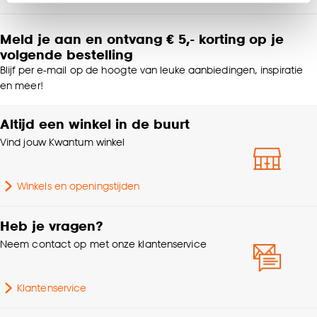
Product afmetingen (cm)
12,3x7,8x7,8 (hxbxd)
Klik op ‘Ja, alles toestaan’ om gebruik te maken
van alle cookies, of klik op ‘weigeren’ om alleen de
Meld je aan en ontvang € 5,- korting op je
Kleurtint
Transparant
noodzakelijke cookies te accepteren. Je kunt er ook
volgende bestelling
voor kiezen om bepaalde cookies wel of niet te
Blijf per e-mail op de hoogte van leuke aanbiedingen, inspiratie
accepteren door op ‘Cookies aanpassen’ te
Breedte
7.8 CM
en meer!
klikken.
Altijd een winkel in de buurt
Lengte
7.8 CM
Goed om te weten is dat je deze keuze altijd nog
Vind jouw Kwantum winkel
kan aanpassen, bekijk hiervoor onze
Gewicht
0.14 Kg
cookieverklaring
.
Winkels en openingstijden
Aantal stuks
1 Stk
Heb je vragen?
Garantietermijn
24 maanden
Neem contact op met onze klantenservice
Inhoud in ml
200-299ml
Klantenservice
Serie
Hammered