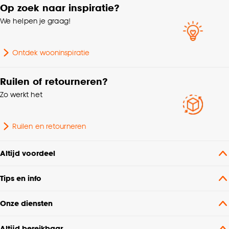
Op zoek naar inspiratie?
We helpen je graag!
Hoogte
12.3 CM
Ontdek wooninspiratie
Geschikt voor
Vaatwasser
Ruilen of retourneren?
Zo werkt het
Ruilen en retourneren
Altijd voordeel
Tips en info
Onze diensten
Altijd bereikbaar