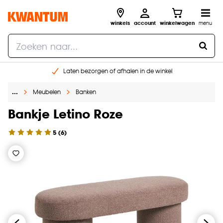
winkels
account
winkelwagen
menu
Laten bezorgen of afhalen in de winkel
Shop online of in onze 96 winkels
…
Meubelen
Banken
Gratis raam advies en inmeten aan huis
€ 5,- korting op je volgende bestelling
Bankje Letino Roze
5
(
6
)