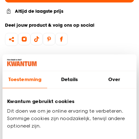
Altijd de laagste prijs
Deel jouw product & volg ons op social
Productomschrijving
Teddy bankje
Interieurstijl: bohemian, retro
Toestemming
Details
Over
Afmetingen: 110 × 40 × 45 cm (l × b × h)
Perfect voor in de slaapkamer of hal
Ideaal als extra zitplek
Kwantum gebruikt cookies
Het elegante bankje Letino in de kleur roze brengt warmte en
Dit doen we om je online ervaring te verbeteren.
een trend samen in één stijlvol meubelstuk. De afgeronde
Sommige cookies zijn noodzakelijk, terwijl andere
vormen en de robuuste cilindervormige poten geven het
Productspecificaties
roze bankje een speels maar strak karakter. Dankzij de zachte
optioneel zijn.
polyester bouclé-stof voelt het niet alleen comfortabel aan,
Artikelnummer
4321196