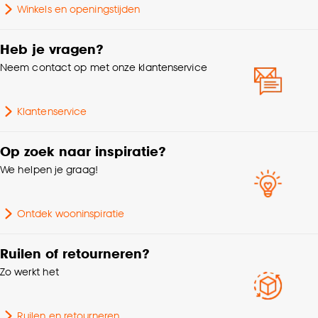
Winkels en openingstijden
klikken.
Woonkamer, Eetkamer,
Geschikt voor ruimte
Slaapkamer, Hal
Goed om te weten is dat je deze keuze altijd nog
Heb je vragen?
kan aanpassen, bekijk hiervoor onze
Neem contact op met onze klantenservice
Interieurstijl
Retro, Bohemian
cookieverklaring
.
Klantenservice
Lengte
110 CM
Op zoek naar inspiratie?
Garantietermijn
24 maanden
We helpen je graag!
Diepte
40 CM
Ontdek wooninspiratie
Ruilen of retourneren?
Zo werkt het
Ruilen en retourneren