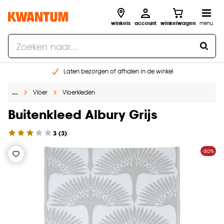
winkels
account
winkelwagen
menu
Laten bezorgen of afhalen in de winkel
Shop online of in onze 96 winkels
…
Vloer
Vloerkleden
Gratis raam advies en inmeten aan huis
€ 5,- korting op je volgende bestelling
Buitenkleed Albury Grijs
3
(
3
)
-50%