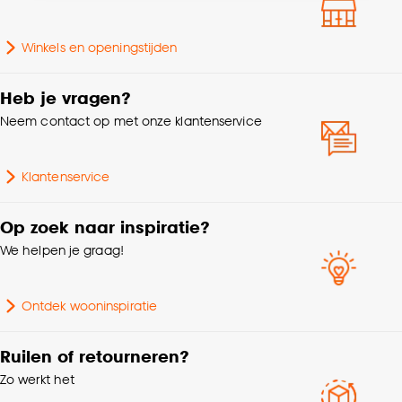
accepteren door op ‘Cookies aanpassen’ te
Lengte
230 CM
klikken.
Winkels en openingstijden
Dessin
Dier
Goed om te weten is dat je deze keuze altijd nog
kan aanpassen, bekijk hiervoor onze
Heb je vragen?
Geschikt voor binnen
cookieverklaring
.
Neem contact op met onze klantenservice
Binnen en buiten
buiten
Klantenservice
Breedte
160 CM
Op zoek naar inspiratie?
Hoogte
1 CM
We helpen je graag!
Vorm
Rechthoekig
Ontdek wooninspiratie
Garantietermijn
24 maanden
Ruilen of retourneren?
Zo werkt het
Gewicht
1.288 Kg