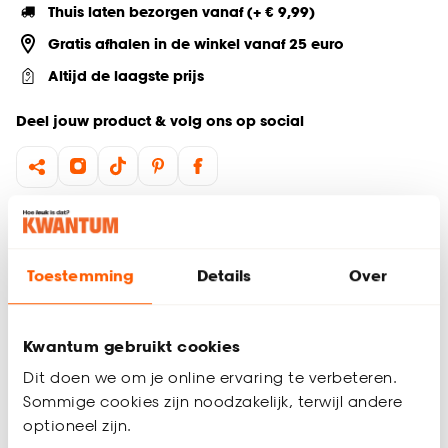
Thuis laten bezorgen vanaf (+ € 9,99)
Gratis afhalen in de winkel vanaf 25 euro
Altijd de laagste prijs
Deel jouw product & volg ons op social
Productomschrijving
Rechthoekig buitenkleed
Toestemming
Details
Over
160x230 cm
100% polypropyleen
Laagpolig
Geschikt voor binnen én buiten
Kwantum gebruikt cookies
Dit doen we om je online ervaring te verbeteren.
Met buitenkleed Albury breid je je woonkamer uit naar de
tuin. Het buitenkleed heeft een leuk patroon en geeft veel
Sommige cookies zijn noodzakelijk, terwijl andere
sfeer en charme aan je tuin, balkon of terras. Buitenkleed
optioneel zijn.
Productspecificaties
Albury is gemaakt van 100% polypropyleen waardoor hij