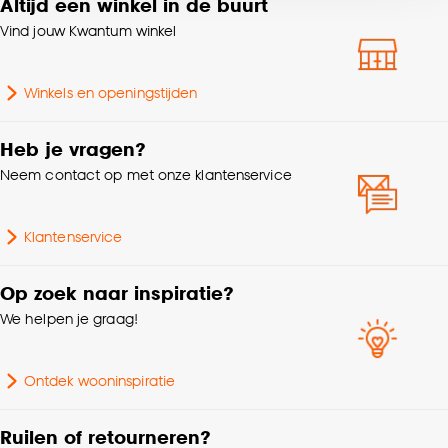
Altijd een winkel in de buurt
Standaard afmetingen
ø160cm
voor kiezen om bepaalde cookies wel of niet te
accepteren door op ‘Cookies aanpassen’ te
Vind jouw Kwantum winkel
klikken.
Breedte
160 CM
Winkels en openingstijden
Goed om te weten is dat je deze keuze altijd nog
Gewicht
0.884 Kg
kan aanpassen, bekijk hiervoor onze
Heb je vragen?
cookieverklaring
.
Geschikt voor binnen
Neem contact op met onze klantenservice
Binnen en buiten
buiten
Klantenservice
Dessin
Strepen
Op zoek naar inspiratie?
Garantietermijn
24 maanden
We helpen je graag!
Vorm
Rond
Ontdek wooninspiratie
Lengte
160 CM
Ruilen of retourneren?