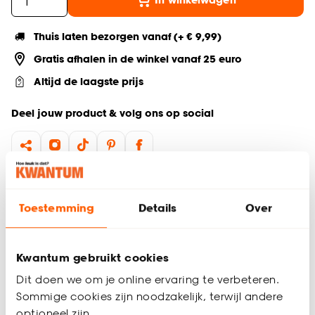
Thuis laten bezorgen vanaf (+ € 9,99)
Gratis afhalen in de winkel vanaf 25 euro
Altijd de laagste prijs
Deel jouw product & volg ons op social
Productomschrijving
Buitenkleed Menz is een rond vloerkleed die stijl toevoegt
Toestemming
Details
Over
aan iedere tuin, balkon of terras. Het buitenkleed is gemaakt
van polypropyleen en is daardoor makkelijk af te nemen met
een vochtige doek. Daarnaast behoudt hij ook nog eens
Kwantum gebruikt cookies
lang zijn kwaliteit. Met een diameter van 160 cm past het
Dit doen we om je online ervaring te verbeteren.
buitenkleed in iedere ruimte. Buitenkleed Menz voelt heerlijk
Sommige cookies zijn noodzakelijk, terwijl andere
zacht en comfortabel aan onder je voeten.
optioneel zijn.