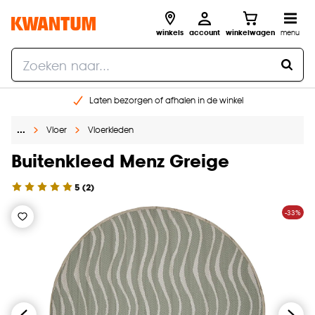
winkels
account
winkelwagen
menu
Laten bezorgen of afhalen in de winkel
Shop online of in onze 96 winkels
…
Vloer
Vloerkleden
Gratis raam advies en inmeten aan huis
€ 5,- korting op je volgende bestelling
Buitenkleed Menz Greige
5
(
2
)
-33%