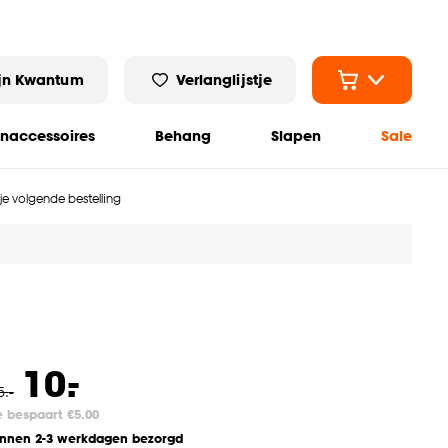
jn Kwantum
Verlanglijstje
naccessoires
Behang
Slapen
Sale
 je volgende bestelling
-
10.
5
.
-
e bespaart €5.00
innen 2-3 werkdagen bezorgd