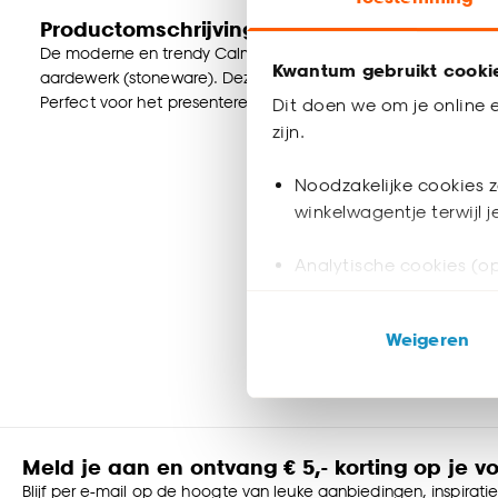
Productomschrijving
De moderne en trendy Calmness fruitschaal in taupe heeft
Kwantum gebruikt cooki
aardewerk (stoneware). Deze stijlvolle schaal is geschikt voo
Perfect voor het presenteren van fruit met een verfijnde en eig
Dit doen we om je online e
zijn.
Noodzakelijke cookies z
winkelwagentje terwijl 
Analytische cookies (op
Marketing cookies (opt
Weigeren
ook buiten de website 
Klik op ‘Ja, alles toestaa
noodzakelijke cookies te 
accepteren door op ‘Cook
Meld je aan en ontvang € 5,- korting op je v
Blijf per e-mail op de hoogte van leuke aanbiedingen, inspirati