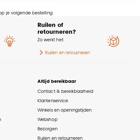
rantietermijn
24 maanden
nze
cookieverklaring
.
 op je volgende bestelling
schikt voor
Vaatwasser
Ruilen of
retourneren?
eedte
32 CM
Zo werkt het
ogte
8.4 CM
Ruilen en retourneren
ngte
32 CM
Altijd bereikbaar
wicht
2.264 Kg
Contact & bereikbaarheid
Klantenservice
ntal stuks
1 Stk
Winkels en openingstijden
n
Webshop
Bezorgen
Ruilen en retourneren