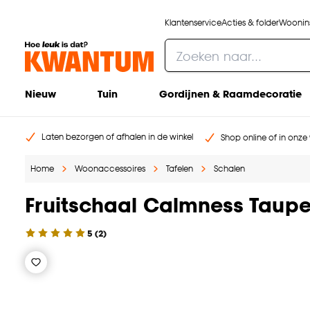
Klantenservice
Acties & folder
Woonins
Nieuw
Tuin
Gordijnen & Raamdecoratie
Laten bezorgen of afhalen in de winkel
Shop online of in onze 
Home
Woonaccessoires
Tafelen
Schalen
Fruitschaal Calmness Taup
5
(
2
)