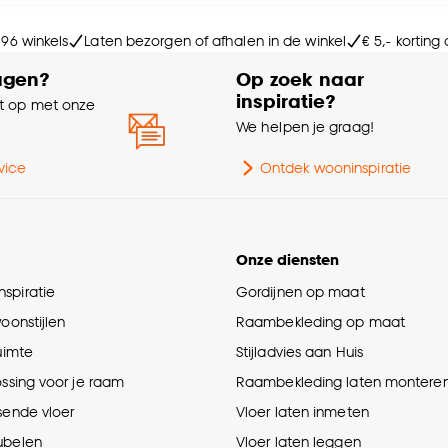
Ga
e deze keuze altijd nog kan aanpassen, bekijk hiervoor o
 96 winkels
Laten bezorgen of afhalen in de winkel
€ 5,- korting
Ge
agen?
Op zoek naar
inspiratie?
 op met onze
Br
e
We helpen je graag!
Ho
vice
Ontdek wooninspiratie
Le
Onze diensten
Ge
spiratie
Gordijnen op maat
woonstijlen
Raambekleding op maat
Aa
ruimte
Stijladvies aan Huis
ossing voor je raam
Raambekleding laten montere
sende vloer
Vloer laten inmeten
ubelen
Vloer laten leggen