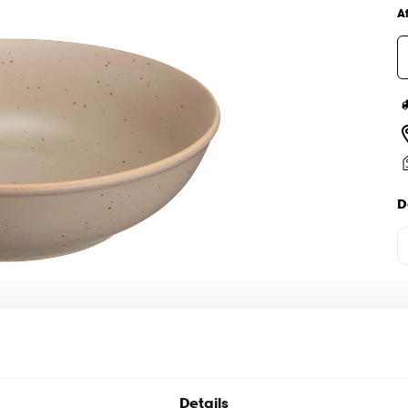
A
D
Details