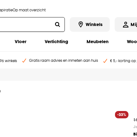
piratie
Op maat overzicht
Winkels
Mi
Vloer
Verlichting
Meubelen
Woo
Gratis raam advies en inmeten aan huis
96 winkels
€ 5,- korting op
e
-33%
1
J
B