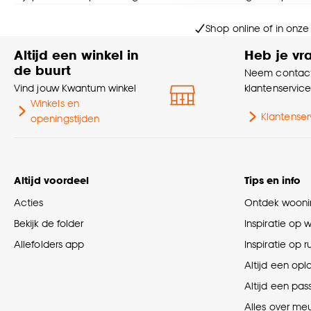
Goed om te weten is dat j
Shop online of in onze
Altijd een winkel in
Heb je vr
de buurt
Neem contact
Vind jouw Kwantum winkel
klantenservic
Winkels en
Klantenser
openingstijden
Altijd voordeel
Tips en info
Acties
Ontdek woonin
Bekijk de folder
Inspiratie op 
Allefolders app
Inspiratie op 
Altijd een opl
Altijd een pas
Alles over me