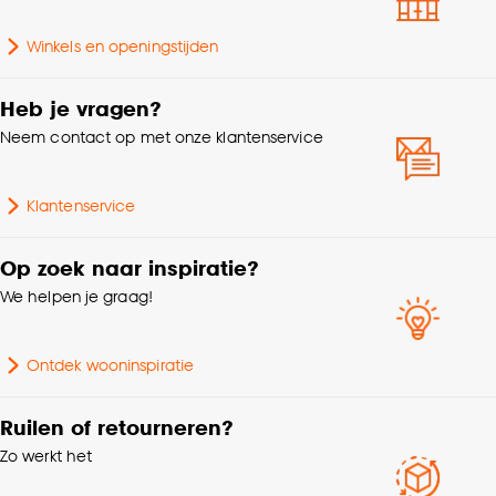
accepteren door op ‘Cookies aanpassen’ te
klikken.
Kleurtint
Paars
Winkels en openingstijden
Goed om te weten is dat je deze keuze altijd nog
Breedte
5 CM
Heb je vragen?
kan aanpassen, bekijk hiervoor onze
cookieverklaring
.
Neem contact op met onze klantenservice
Klantenservice
Op zoek naar inspiratie?
We helpen je graag!
Ontdek wooninspiratie
Ruilen of retourneren?
Zo werkt het