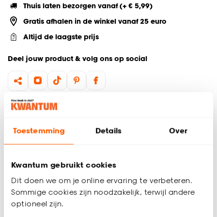
Thuis laten bezorgen vanaf (+ € 5,99)
Gratis afhalen in de winkel vanaf 25 euro
Altijd de laagste prijs
Deel jouw product & volg ons op social
Productomschrijving
Deze kandelaar in de vorm van een aubergine is een populair
Toestemming
Details
Over
woonaccessoire dat direct pit geeft aan je interieur.
Uitgevoerd in een levendige paarse kleur en gemaakt van
steen (dolomiet), straalt het kwaliteit en stijl uit. Het sfeervol
Kwantum gebruikt cookies
en modern ontwerp is geschikt voor één dinerkaars en brengt
gezelligheid, warmte en sfeer in elke ruimte. Een speelse
Dit doen we om je online ervaring te verbeteren.
eyecatcher die perfect past in keuken of woonkamer.
Sommige cookies zijn noodzakelijk, terwijl andere
optioneel zijn.
Productspecificaties