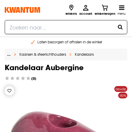
winkels
account
winkelwagen
menu
Laten bezorgen of afhalen in de winkel
Shop online of in onze 96 winkels
…
Kaarsen & sfeerlichthouders
Kandelaars
Gratis raam advies en inmeten aan huis
€ 5,- korting op je volgende bestelling
Kandelaar Aubergine
(0)
Op=Op
-50%