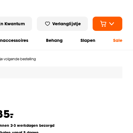
jn Kwantum
Verlanglijstje
naccessoires
Behang
Slapen
Sale
 je volgende bestelling
-
85.
innen 2-3 werkdagen bezorgd
fhalen vanaf 5 dagen