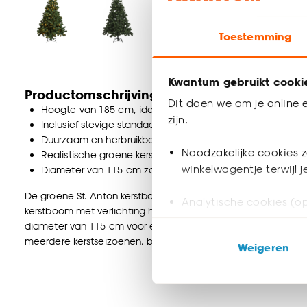
Toestemming
Kwantum gebruikt cooki
Productomschrijving
Dit doen we om je online e
Hoogte van 185 cm, ideaal voor woonkamers en grotere 
zijn.
Inclusief stevige standaard en voorzien van LED verlichtin
Duurzaam en herbruikbaar voor meerdere kerstseizoenen
Noodzakelijke cookies z
Realistische groene kerstboom met elegante uitstraling
winkelwagentje terwijl 
Diameter van 115 cm zorgt voor een volle en weelderige
De groene St. Anton kerstboom is een stijlvolle kunstkerstboo
Analytische cookies (op
kerstboom met verlichting heeft een hoogte van 185 cm, ide
diameter van 115 cm voor een volle, weelderige uitstraling. 
Marketing cookies (opt
meerdere kerstseizoenen, brengt deze realistische groene ke
Weigeren
ook buiten de website 
Klik op ‘Ja, alles toestaa
noodzakelijke cookies te 