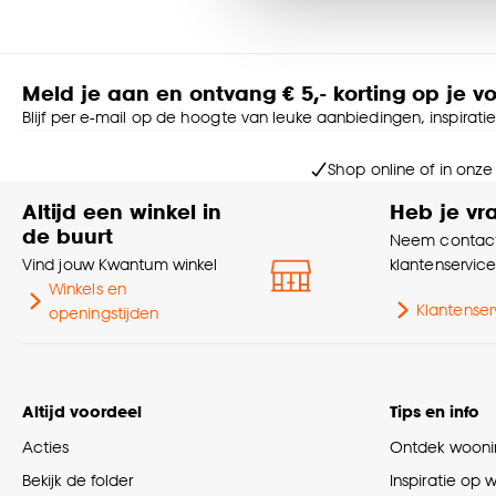
accepteren door op ‘Cook
Goed om te weten is dat j
Meld je aan en ontvang € 5,- korting op je v
Blijf per e-mail op de hoogte van leuke aanbiedingen, inspirati
Shop online of in onze
Altijd een winkel in
Heb je vr
de buurt
Neem contact
Vind jouw Kwantum winkel
klantenservic
Winkels en
Klantenser
openingstijden
Altijd voordeel
Tips en info
Acties
Ontdek woonin
Bekijk de folder
Inspiratie op 