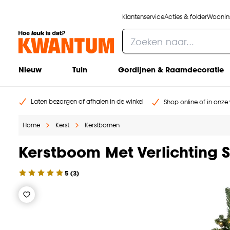
Klantenservice
Acties & folder
Woonins
Nieuw
Tuin
Gordijnen & Raamdecoratie
Laten bezorgen of afhalen in de winkel
Shop online of in onze 
Home
Kerst
Kerstbomen
Kerstboom Met Verlichting S
5
(
3
)