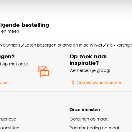
Ga
ies aanpassen’ te klikken.
Aan
e deze keuze altijd nog kan aanpassen, bekijk hiervoor o
olgende bestelling
e en meer!
Do
 96 winkels
Laten bezorgen of afhalen in de winkel
€ 5,- korting
Ge
agen?
Op zoek naar
inspiratie?
 op met onze
Ho
e
We helpen je graag!
Le
vice
Ontdek wooninspiratie
Br
Onze diensten
Kle
spiratie
Gordijnen op maat
woonstijlen
Raambekleding op maat