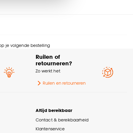
rantietermijn
24 maanden
tal stuks
1 Stk
nze
cookieverklaring
.
orsnede
185 CM
 op je volgende bestelling
wicht
5.98 Kg
Ruilen of
retourneren?
ogte
185 CM
Zo werkt het
ngte
115 CM
Ruilen en retourneren
eedte
115 CM
Altijd bereikbaar
urtint
Groen
Contact & bereikbaarheid
Klantenservice