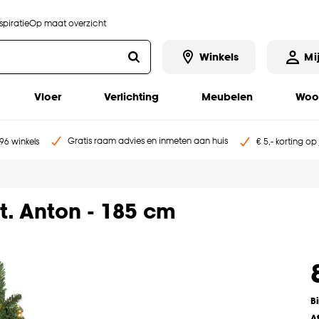
piratie
Op maat overzicht
Winkels
Mi
Vloer
Verlichting
Meubelen
Woo
Gratis raam advies en inmeten aan huis
96 winkels
€ 5,- korting op
t. Anton - 185 cm
B
A