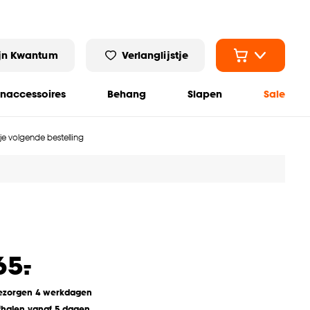
jn Kwantum
Verlanglijstje
naccessoires
Behang
Slapen
Sale
 je volgende bestelling
-
65.
ezorgen 4 werkdagen
fhalen vanaf 5 dagen