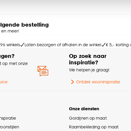
Kle
ies aanpassen’ te klikken.
Br
e deze keuze altijd nog kan aanpassen, bekijk hiervoor o
olgende bestelling
e en meer!
Di
 96 winkels
Laten bezorgen of afhalen in de winkel
€ 5,- korting
Zi
agen?
Op zoek naar
inspiratie?
 op met onze
Zit
e
We helpen je graag!
Ga
vice
Ontdek wooninspiratie
Ge
Onze diensten
Int
spiratie
Gordijnen op maat
woonstijlen
Raambekleding op maat