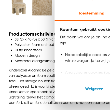
Toestemming
Kwantum gebruikt cooki
Productomschrijving
Dit doen we om je online e
38 (L) x 40 (B) x 50 (H) cm
zijn.
Polyester, foam en hout
Fluffy kinderstoel
Noodzakelijke cookies z
Modern design
winkelwagentje terwijl 
Maximaal draagvermogen: 90 kg
Kinderstoel Alcamo Beige combineert speels comfort met een 
Analytische cookies (op
van polyester en foam voelt de stoel heerlijk aan en nodigt h
tafel. Het stevige houten frame zorgt voor stabiliteit en e
Marketing cookies (opt
alleen geschikt is voor kinderen, maar ook tegen een stootj
Weigeren
ook buiten de website 
kinderkamer, speelhoek of woonkamer. Het moderne, harige d
uitstraling, terwijl het compacte formaat ervoor zorgt dat hij
Klik op ‘Ja, alles toestaa
comfort, stijl en functionaliteit in één en is het een zachte 
noodzakelijke cookies te 