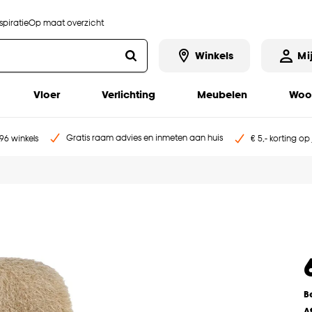
piratie
Op maat overzicht
Winkels
Mi
Vloer
Verlichting
Meubelen
Woo
Gratis raam advies en inmeten aan huis
96 winkels
€ 5,- korting op
B
A