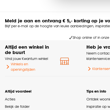
accepteren door op ‘Cook
Goed om te weten is dat j
Meld je aan en ontvang € 5,- korting op je v
Blijf per e-mail op de hoogte van leuke aanbiedingen, inspirati
Shop online of in onze
Altijd een winkel in
Heb je vr
de buurt
Neem contact
Vind jouw Kwantum winkel
klantenservic
Winkels en
Klantenser
openingstijden
Altijd voordeel
Tips en info
Acties
Ontdek woonin
Bekijk de folder
Inspiratie op 