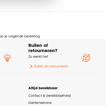
urtint
Beige
eedte
40 CM
nze
cookieverklaring
.
epte
40 CM
 op je volgende bestelling
thoogte
30 CM
Ruilen of
retourneren?
diepte
32 CM
Zo werkt het
rantietermijn
24 maanden
Ruilen en retourneren
schikt voor ruimte
Woonkamer, Kinderkamer
Altijd bereikbaar
Scandinavisch, Retro,
erieurstijl
Contact & bereikbaarheid
Japandi
Klantenservice