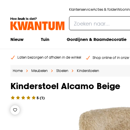
Klantenservice
Acties & folder
Woonins
Nieuw
Tuin
Gordijnen & Raamdecoratie
Laten bezorgen of afhalen in de winkel
Shop online of in onze 
Home
Meubelen
Stoelen
Kinderstoelen
Kinderstoel Alcamo Beige
5
(
1
)