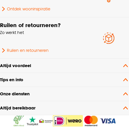
70% POLYESTER 10%
Samenstelling
LINNEN 10% WIT PVC 10%
Ontdek wooninspiratie
IJZER
Ruilen of retourneren?
Lengte
25 CM
Zo werkt het
Doorsnede
25 CM
Ruilen en retourneren
Altijd voordeel
Tips en info
Onze diensten
Altijd bereikbaar