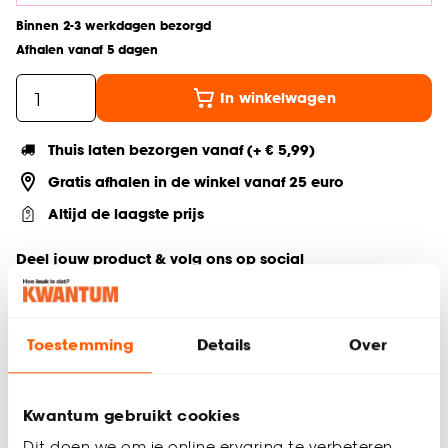
Binnen 2-3 werkdagen bezorgd
Afhalen vanaf 5 dagen
In winkelwagen
Thuis laten bezorgen vanaf (+ € 5,99)
Gratis afhalen in de winkel vanaf 25 euro
Altijd de laagste prijs
Deel jouw product & volg ons op social
Toestemming
Details
Over
Productomschrijving
Kleur: off-white
Gemaakt van polyester & linnen
Kwantum gebruikt cookies
Ø25x35 cm
Dit doen we om je online ervaring te verbeteren.