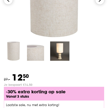
12.
50
27
.
-
Je bespaart €14.50
-30% extra korting op sale
Vanaf 3 stuks
Laatste sale, nu met extra korting!