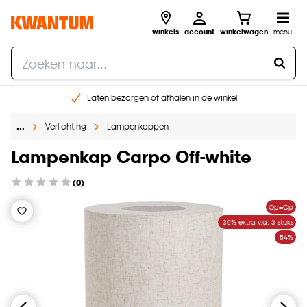
winkels
account
winkelwagen
menu
Laten bezorgen of afhalen in de winkel
Shop online of in onze 96 winkels
…
Verlichting
Lampenkappen
Gratis raam advies en inmeten aan huis
€ 5,- korting op je volgende bestelling
Lampenkap Carpo Off-white
(0)
Op=Op
-30% extra v.a. 3 stuks
-54%