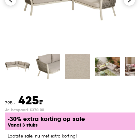
-
425.
795
.
-
Je bespaart €370.00
-30% extra korting op sale
Vanaf 3 stuks
Laatste sale, nu met extra korting!