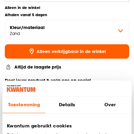
Alleen in de winkel
Afhalen vanaf 5 dagen
Kleur/materiaal
Zand
Alleen verkrijgbaar in de winkel
Altijd de laagste prijs
Deel jouw product & volg ons op social
Toestemming
Details
Over
Productomschrijving
Aantal zitplaatsen: 5
Kwantum gebruikt cookies
Hoekelementen: ja
Afmetingen totale loungebank: 205x208x71 (lxbxh)