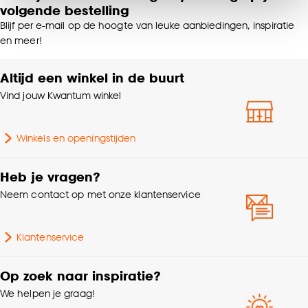
samenhangend design en optimaal comfort in je tuin of op je
van alle cookies, of klik op ‘weigeren’ om alleen de
volgende bestelling
terras.
noodzakelijke cookies te accepteren. Je kunt er ook
Blijf per e-mail op de hoogte van leuke aanbiedingen, inspiratie
Aantal zitplaatsen
5-zits
en meer!
voor kiezen om bepaalde cookies wel of niet te
Voor een langere levensduur en optimaal gebruik, dek je de
accepteren door op ‘Cookies aanpassen’ te
set af met een beschermhoes bij slecht weer.
klikken.
Altijd een winkel in de buurt
Zithoogte
43 CM
Vind jouw Kwantum winkel
Goed om te weten is dat je deze keuze altijd nog
Armleuninghoogte
67 CM
kan aanpassen, bekijk hiervoor onze
Winkels en openingstijden
cookieverklaring
.
Zithoogte range
40 tot 45 cm
Heb je vragen?
Neem contact op met onze klantenservice
Klantenservice
Op zoek naar inspiratie?
We helpen je graag!