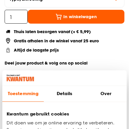
In winkelwagen
Thuis laten bezorgen vanaf (+ € 5,99)
Gratis afhalen in de winkel vanaf 25 euro
Altijd de laagste prijs
Deel jouw product & volg ons op social
Toestemming
Details
Over
Productomschrijving
Deze katoenen matrasbeschermer zorgt ervoor dat je matras
netjes blijft en dus langer meegaat. Hij is waterdicht en heeft
Kwantum gebruikt cookies
de afmetingen 80x200 cm. De matrasbeschermer is
eenvoudig om het matras heen te trekken met de 4
Dit doen we om je online ervaring te verbeteren.
elastische banden. Zo blijft hij goed om het matras zitten en