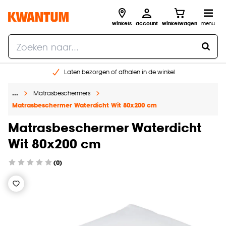
winkels
account
winkelwagen
menu
Laten bezorgen of afhalen in de winkel
Shop online of in onze 96 winkels
…
Matrasbeschermers
Gratis raam advies en inmeten aan huis
Matrasbeschermer Waterdicht Wit 80x200 cm
€ 5,- korting op je volgende bestelling
Matrasbeschermer Waterdicht
Wit 80x200 cm
(0)