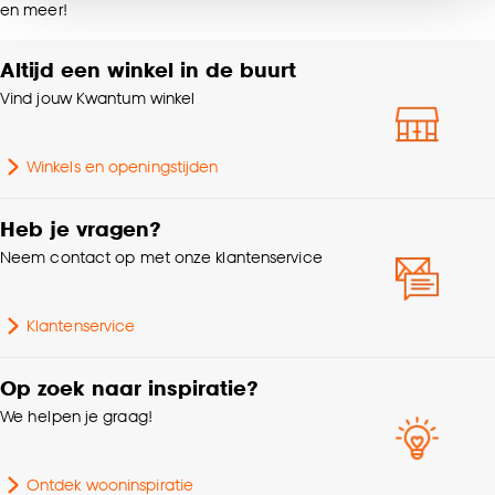
Breedte
200 CM
en meer!
noodzakelijke cookies te accepteren. Je kunt er ook
voor kiezen om bepaalde cookies wel of niet te
accepteren door op ‘Cookies aanpassen’ te
Altijd een winkel in de buurt
Gewicht
0.4 Kg
klikken.
Vind jouw Kwantum winkel
Milieu kenmerken
Oeko-Tex Standard 100
Goed om te weten is dat je deze keuze altijd nog
Winkels en openingstijden
kan aanpassen, bekijk hiervoor onze
Garantietermijn
24 maanden
cookieverklaring
.
Heb je vragen?
Lengte
80 CM
Neem contact op met onze klantenservice
Samenstelling
100% katoen
Klantenservice
Op zoek naar inspiratie?
We helpen je graag!
Ontdek wooninspiratie