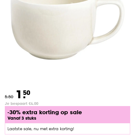
1.
50
5
.
50
Je bespaart €4.00
-30% extra korting op sale
Vanaf 3 stuks
Laatste sale, nu met extra korting!