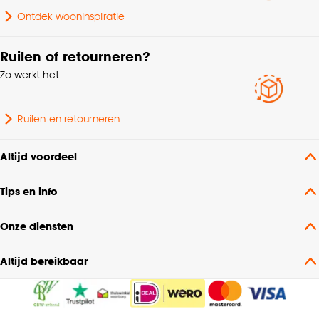
Ontdek wooninspiratie
Met oor
Ja
Ruilen of retourneren?
Geschikt voor
Vaatwasser
Zo werkt het
Serie
Lily
Ruilen en retourneren
Altijd voordeel
Tips en info
Onze diensten
Altijd bereikbaar