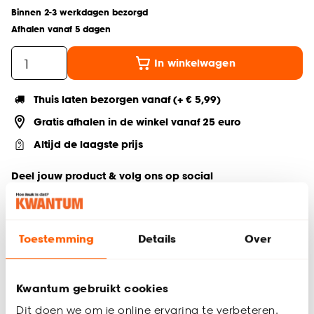
Binnen 2-3 werkdagen bezorgd
Afhalen vanaf 5 dagen
In winkelwagen
Thuis laten bezorgen vanaf (+ € 5,99)
Gratis afhalen in de winkel vanaf 25 euro
Altijd de laagste prijs
Deel jouw product & volg ons op social
Toestemming
Details
Over
Productomschrijving
ul>
Serie: Lily
Kwantum gebruikt cookies
Inhoud van 420 ml
Dit doen we om je online ervaring te verbeteren.