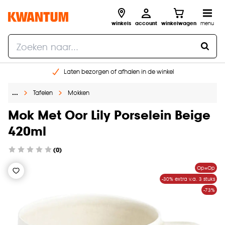
winkels
account
winkelwagen
menu
Laten bezorgen of afhalen in de winkel
Shop online of in onze 96 winkels
…
Tafelen
Mokken
Gratis raam advies en inmeten aan huis
€ 5,- korting op je volgende bestelling
Mok Met Oor Lily Porselein Beige
420ml
(0)
Op=Op
-30% extra v.a. 3 stuks
-73%