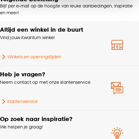
van alle cookies, of klik op ‘weigeren’ om alleen de
Blijf per e-mail op de hoogte van leuke aanbiedingen, inspiratie
noodzakelijke cookies te accepteren. Je kunt er ook
Breedte
10.1 CM
en meer!
voor kiezen om bepaalde cookies wel of niet te
accepteren door op ‘Cookies aanpassen’ te
Altijd een winkel in de buurt
Lengte
10.1 CM
klikken.
Vind jouw Kwantum winkel
Goed om te weten is dat je deze keuze altijd nog
Hoogte
8.1 CM
kan aanpassen, bekijk hiervoor onze
Winkels en openingstijden
cookieverklaring
.
Gewicht
0.3 Kg
Heb je vragen?
Aantal stuks
1 Stk
Neem contact op met onze klantenservice
Garantietermijn
24 maanden
Klantenservice
Inhoud in ml
400ml of meer
Op zoek naar inspiratie?
We helpen je graag!
Type mok
Koffie, Cappuccino