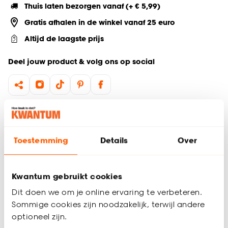
Thuis laten bezorgen vanaf (+ € 5,99)
Gratis afhalen in de winkel vanaf 25 euro
Altijd de laagste prijs
Deel jouw product & volg ons op social
Productomschrijving
Het Ava ontbijtbord combineert een sfeervolle en moderne
Toestemming
Details
Over
uitstraling met functionaliteit. Dit stijlvolle groene bord, met
een diameter van 22 cm, is gemaakt van hoogwaardig
aardewerk (stoneware) en heeft een subtiele bruine rand
voor een elegante finish.
Kwantum gebruikt cookies
Dit doen we om je online ervaring te verbeteren.
Serie: Ava
Gemaakt van aardewerk
Sommige cookies zijn noodzakelijk, terwijl andere
Magnetron- en vaatwasserbestendig
optioneel zijn.
Productspecificaties