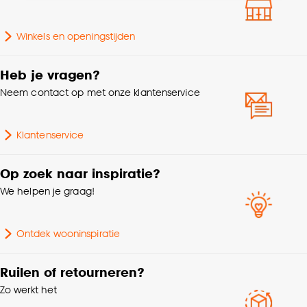
accepteren door op ‘Cookies aanpassen’ te
Breedte
22 CM
klikken.
Winkels en openingstijden
Lengte
22 CM
Goed om te weten is dat je deze keuze altijd nog
kan aanpassen, bekijk hiervoor onze
Heb je vragen?
Diameter (filter)
20-24cm
cookieverklaring
.
Neem contact op met onze klantenservice
Doorsnede
22 CM
Klantenservice
Hoogte
2 CM
Op zoek naar inspiratie?
We helpen je graag!
Kleurtint
Groen
Ontdek wooninspiratie
Aantal stuks
1 Stk
Ruilen of retourneren?
Gewicht
0.45 Kg
Zo werkt het