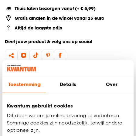
Thuis laten bezorgen vanaf (+ € 5,99)
Gratis afhalen in de winkel vanaf 25 euro
Altijd de laagste prijs
Deel jouw product & volg ons op social
Productomschrijving
Maak je woonkamer, keuken, of boekenkast stijlvol én
Toestemming
Details
Over
functioneel met het Coffee Time opbergboek in een bruine
kleur. Dit elegante koffietafelboek biedt niet alleen een
decoratieve touch, maar ook een slimme oplossing voor het
Kwantum gebruikt cookies
opbergen van opladers en afstandsbedieningen. Perfect
voor iedereen die van orde houdt, terwijl het een sfeervolle
Dit doen we om je online ervaring te verbeteren.
uitstraling aan je interieur toevoegt.
Sommige cookies zijn noodzakelijk, terwijl andere
optioneel zijn.
Productspecificaties