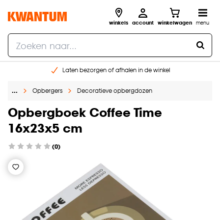
winkels
account
winkelwagen
menu
Laten bezorgen of afhalen in de winkel
Shop online of in onze 96 winkels
…
Opbergers
Decoratieve opbergdozen
Gratis raam advies en inmeten aan huis
€ 5,- korting op je volgende bestelling
Opbergboek Coffee Time
16x23x5 cm
(0)