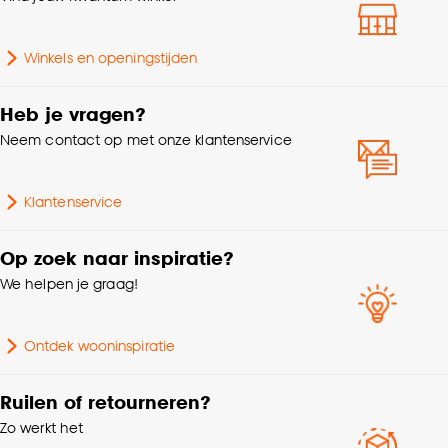
accepteren door op ‘Cookies aanpassen’ te
Aantal stuks
1 Stk
klikken.
Winkels en openingstijden
Lengte
16 CM
Goed om te weten is dat je deze keuze altijd nog
kan aanpassen, bekijk hiervoor onze
Heb je vragen?
cookieverklaring
.
Breedte
23 CM
Neem contact op met onze klantenservice
Gewicht
0.199 Kg
Klantenservice
Op zoek naar inspiratie?
We helpen je graag!
Ontdek wooninspiratie
Ruilen of retourneren?
Zo werkt het