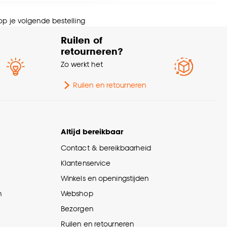
ogte
5 CM
nze
cookieverklaring
.
 op je volgende bestelling
wicht
0.34 Kg
Ruilen of
retourneren?
ntal stuks
1 Stk
Zo werkt het
rantietermijn
24 maanden
Ruilen en retourneren
ngte
21 CM
Altijd bereikbaar
Contact & bereikbaarheid
Klantenservice
Winkels en openingstijden
n
Webshop
Bezorgen
Ruilen en retourneren