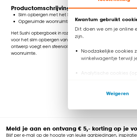
Productomschrijving
Slim opbergen met het Sushi koffietafelboek
Kwantum gebruikt cooki
Opgeruimde woonruimte
Dit doen we om je online e
Het Sushi opbergboek in roze is een stijlvol koffietafelboek 
zijn.
voor het slim opbergen van afstandsbediening en opladers, wa
ontwerp voegt een sfeervol accent toe aan je interieur. Prakt
Noodzakelijke cookies z
woonruimte.
winkelwagentje terwijl 
Analytische cookies (op
Marketing cookies (opt
Weigeren
ook buiten de website 
Klik op ‘Ja, alles toestaa
noodzakelijke cookies te 
accepteren door op ‘Cook
Meld je aan en ontvang € 5,- korting op je v
Blijf per e-mail op de hoogte van leuke aanbiedingen, inspirati