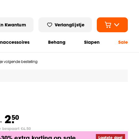
jn Kwantum
Verlanglijstje
naccessoires
Behang
Slapen
Sale
 je volgende bestelling
2.
50
.
-
e bespaart €4.50
-30% extra korting op sale
Laatste dag!