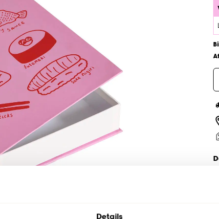
B
A
D
Details