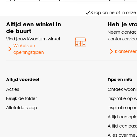
Goed om te weten is dat j
Shop online of in onze
Altijd een winkel in
Heb je vr
de buurt
Neem contact
Vind jouw Kwantum winkel
klantenservic
Winkels en
Klantenser
openingstijden
Altijd voordeel
Tips en info
Acties
Ontdek woonin
Bekijk de folder
Inspiratie op 
Allefolders app
Inspiratie op 
Altijd een opl
Altijd een pas
Alles over me