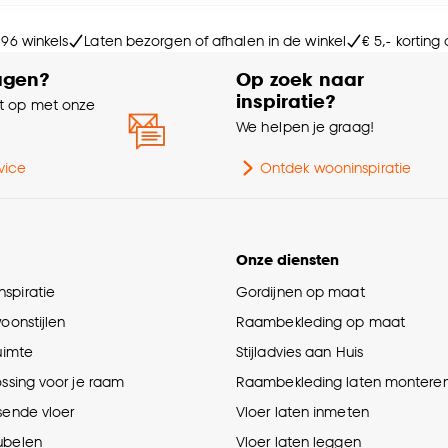
Ho
e deze keuze altijd nog kan aanpassen, bekijk hiervoor o
 96 winkels
Laten bezorgen of afhalen in de winkel
€ 5,- korting
Ge
agen?
Op zoek naar
inspiratie?
 op met onze
Aa
e
We helpen je graag!
Ga
vice
Ontdek wooninspiratie
Le
Onze diensten
spiratie
Gordijnen op maat
woonstijlen
Raambekleding op maat
ruimte
Stijladvies aan Huis
ossing voor je raam
Raambekleding laten montere
sende vloer
Vloer laten inmeten
ubelen
Vloer laten leggen