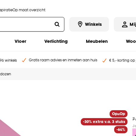
piratie
Op maat overzicht
Winkels
Mi
Vloer
Verlichting
Meubelen
Woo
Gratis raam advies en inmeten aan huis
96 winkels
€ 5,- korting op
gdozen
Op=Op
7
-30% extra v.a. 3 stuks
J
-64%