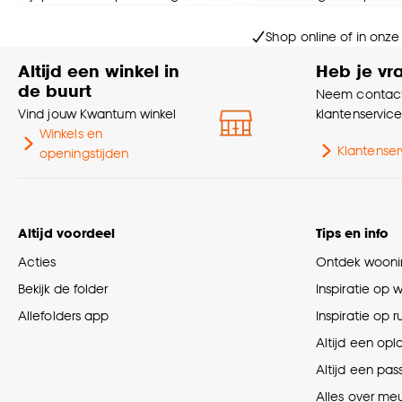
Goed om te weten is dat j
Shop online of in onze
Altijd een winkel in
Heb je vr
de buurt
Neem contact
Vind jouw Kwantum winkel
klantenservic
Winkels en
Klantenser
openingstijden
Altijd voordeel
Tips en info
Acties
Ontdek woonin
Bekijk de folder
Inspiratie op 
Allefolders app
Inspiratie op 
Altijd een opl
Altijd een pas
Alles over me