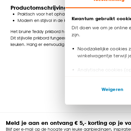
Productomschrijving
Praktisch voor het ophangen van foto’s, kaartjes en notiti
Kwantum gebruikt cooki
Modern en stijlvol in de kinderkamer, hal, woonkamer en 
Dit doen we om je online e
Het bruine Teddy prikbord heeft een zachte organische vorm
zijn.
Dit stijlvolle prikbord fungeert ook als wanddecoratie en is 
keuken. Hang er eenvoudig foto's en kaartjes op en creëer ee
Noodzakelijke cookies z
winkelwagentje terwijl 
Analytische cookies (op
Marketing cookies (opt
Weigeren
ook buiten de website 
Klik op ‘Ja, alles toestaa
noodzakelijke cookies te 
accepteren door op ‘Cook
Meld je aan en ontvang € 5,- korting op je v
Blijf per e-mail op de hoogte van leuke aanbiedingen, inspirati