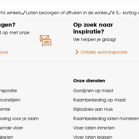
Ho
e deze keuze altijd nog kan aanpassen, bekijk hiervoor o
 96 winkels
Laten bezorgen of afhalen in de winkel
€ 5,- korting
Br
agen?
Op zoek naar
inspiratie?
 op met onze
Kle
e
We helpen je graag!
Ges
vice
Ontdek wooninspiratie
Ty
Onze diensten
spiratie
Gordijnen op maat
Le
woonstijlen
Raambekleding op maat
ruimte
Stijladvies aan Huis
Aa
ossing voor je raam
Raambekleding laten montere
Int
sende vloer
Vloer laten inmeten
ubelen
Vloer laten leggen