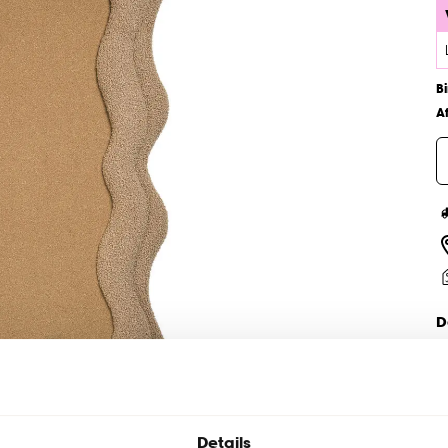
B
A
D
Details