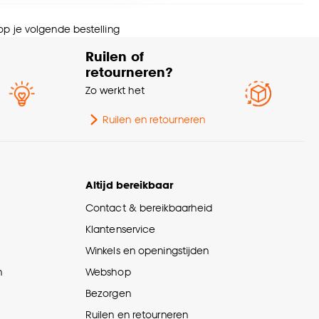
ogte
90 CM
nze
cookieverklaring
.
 op je volgende bestelling
eedte
3 CM
Ruilen of
retourneren?
urtint
Bruin
Zo werkt het
chikt voor ruimte
Kinderkamer
Ruilen en retourneren
Prikborden en
pe wanddecoratie
memoborden
Altijd bereikbaar
Contact & bereikbaarheid
ngte
60 CM
Klantenservice
Winkels en openingstijden
ntal stuks
1 Stk
n
Webshop
erieurstijl
Retro
Bezorgen
Ruilen en retourneren