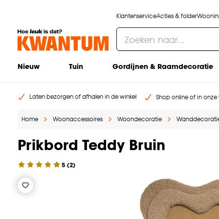
Klantenservice
Acties & folder
Woonins
Nieuw
Tuin
Gordijnen & Raamdecoratie
Laten bezorgen of afhalen in de winkel
Shop online of in onze 
Home
Woonaccessoires
Woondecoratie
Wanddecorati
Prikbord Teddy Bruin
5
(
2
)