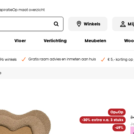
piratie
Op maat overzicht
Winkels
Mi
Vloer
Verlichting
Meubelen
Woo
Gratis raam advies en inmeten aan huis
96 winkels
€ 5,- korting op
e
Op=Op
3
-30% extra v.a. 3 stuks
J
-49%