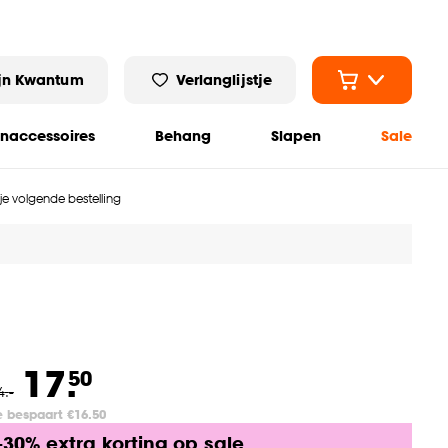
jn Kwantum
Verlanglijstje
naccessoires
Behang
Slapen
Sale
 je volgende bestelling
17.
50
4
.
-
e bespaart €16.50
-30% extra korting op sale