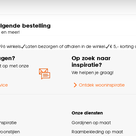
Kle
ies aanpassen’ te klikken.
Ser
e deze keuze altijd nog kan aanpassen, bekijk hiervoor o
olgende bestelling
e en meer!
Le
 96 winkels
Laten bezorgen of afhalen in de winkel
€ 5,- korting
Ho
agen?
Op zoek naar
inspiratie?
 op met onze
Ge
e
We helpen je graag!
Do
vice
Ontdek wooninspiratie
Ga
Onze diensten
Ty
spiratie
Gordijnen op maat
woonstijlen
Raambekleding op maat
Aa