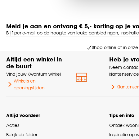
accepteren door op ‘Cook
Goed om te weten is dat j
Meld je aan en ontvang € 5,- korting op je v
Blijf per e-mail op de hoogte van leuke aanbiedingen, inspirati
Shop online of in onze
Altijd een winkel in
Heb je vr
de buurt
Neem contact
Vind jouw Kwantum winkel
klantenservic
Winkels en
Klantenser
openingstijden
Altijd voordeel
Tips en info
Acties
Ontdek woonin
Bekijk de folder
Inspiratie op 