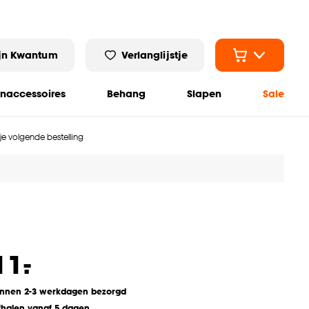
jn Kwantum
Verlanglijstje
naccessoires
Behang
Slapen
Sale
 je volgende bestelling
-
11.
innen 2-3 werkdagen bezorgd
fhalen vanaf 5 dagen