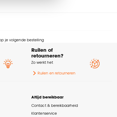
urtint
Multicolor
ie
Mystic
nze
cookieverklaring
.
ngte
32.8 CM
 op je volgende bestelling
ogte
3 CM
Ruilen of
retourneren?
wicht
0.648 Kg
Zo werkt het
orsnede
28 CM
Ruilen en retourneren
rantietermijn
24 maanden
Altijd bereikbaar
pe schaal
Serveerschalen
Contact & bereikbaarheid
Klantenservice
ntal stuks
1 Stk