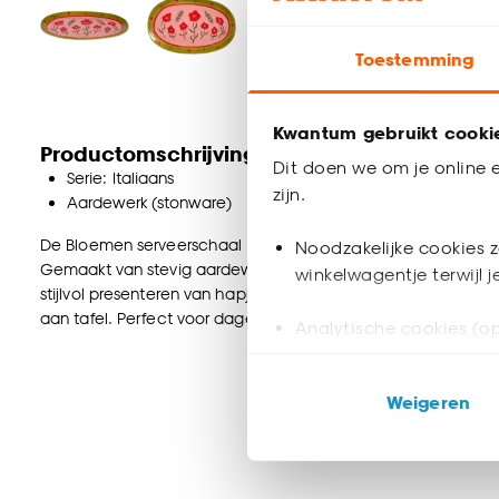
Toestemming
Kwantum gebruikt cooki
Productomschrijving
Dit doen we om je online e
Serie: Italiaans
zijn.
Aardewerk (stonware)
De Bloemen serveerschaal in multicolor is een moderne toevo
Noodzakelijke cookies z
Gemaakt van stevig aardewerk (stoneware) en met een forma
winkelwagentje terwijl 
stijlvol presenteren van hapjes en gerechten. De warme kleur
aan tafel. Perfect voor dagelijks gebruik of een sfeervol diner
Analytische cookies (op
Marketing cookies (opt
Weigeren
ook buiten de website 
Klik op ‘Ja, alles toestaa
noodzakelijke cookies te 