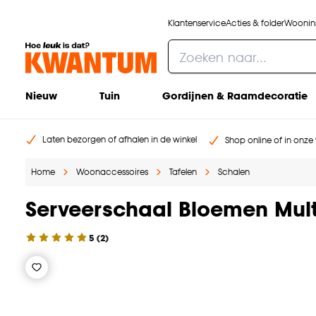
Klantenservice
Acties & folder
Woonins
Nieuw
Tuin
Gordijnen & Raamdecoratie
Laten bezorgen of afhalen in de winkel
Shop online of in onze 
Home
Woonaccessoires
Tafelen
Schalen
Serveerschaal Bloemen Mult
5
(
2
)