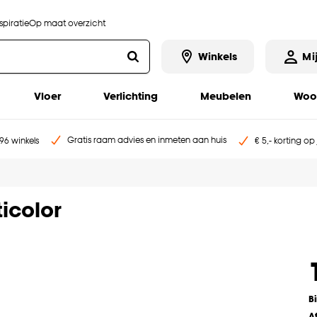
piratie
Op maat overzicht
Winkels
Mi
Vloer
Verlichting
Meubelen
Woo
Gratis raam advies en inmeten aan huis
96 winkels
€ 5,- korting op
icolor
B
A