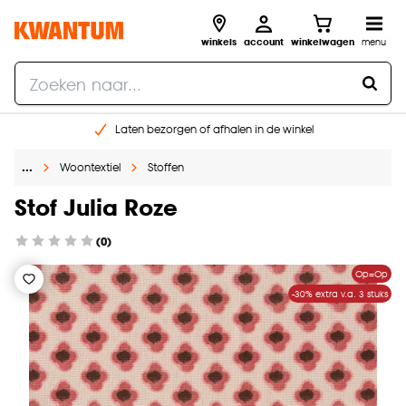
winkels
account
winkelwagen
menu
Laten bezorgen of afhalen in de winkel
Shop online of in onze 96 winkels
…
Woontextiel
Stoffen
Gratis raam advies en inmeten aan huis
€ 5,- korting op je volgende bestelling
Stof Julia Roze
(0)
Op=Op
-30% extra v.a. 3 stuks