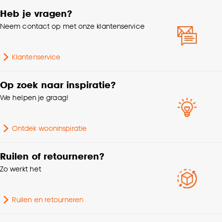
Heb je vragen?
Breedte
150 CM
Goed om te weten is dat je deze keuze altijd nog
Neem contact op met onze klantenservice
kan aanpassen, bekijk hiervoor onze
cookieverklaring
.
Krimptolerantie
3%
Klantenservice
Soort stof
Decoratiestof
Op zoek naar inspiratie?
We helpen je graag!
Samenstelling
Katoen 100%
Milieu kenmerken
Oeko-Tex Standard 100
Ontdek wooninspiratie
Kleurtint
Roze
Ruilen of retourneren?
Zo werkt het
Ruilen en retourneren