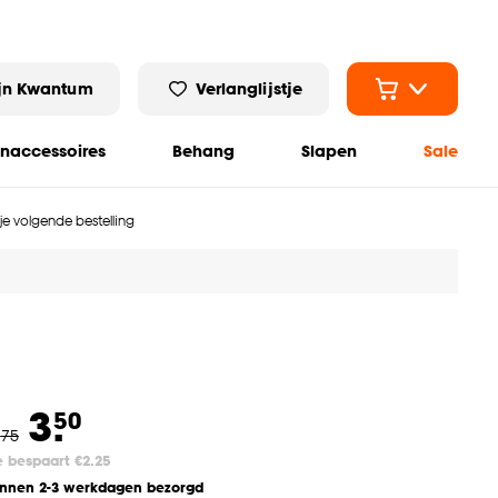
jn Kwantum
Verlanglijstje
naccessoires
Behang
Slapen
Sale
 je volgende bestelling
3.
50
.
75
e bespaart €2.25
innen 2-3 werkdagen bezorgd