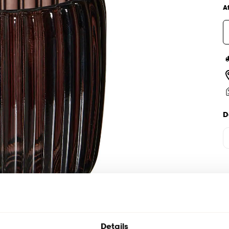
A
D
Details