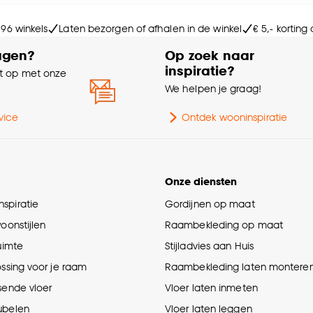
Ge
e deze keuze altijd nog kan aanpassen, bekijk hiervoor o
 96 winkels
Laten bezorgen of afhalen in de winkel
€ 5,- korting
Ty
agen?
Op zoek naar
ac
inspiratie?
 op met onze
e
We helpen je graag!
Ser
vice
Ontdek wooninspiratie
Br
Aa
Onze diensten
spiratie
Gordijnen op maat
Ga
woonstijlen
Raambekleding op maat
ruimte
Stijladvies aan Huis
Kle
ossing voor je raam
Raambekleding laten montere
sende vloer
Vloer laten inmeten
ubelen
Vloer laten leggen