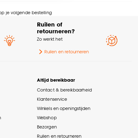
wicht
0.42 Kg
nze
cookieverklaring
.
 op je volgende bestelling
pe badkamer
Tandenborstelhouders
Ruilen of
cessoire
retourneren?
Zo werkt het
ie
Teun
Ruilen en retourneren
eedte
8.5 CM
ntal stuks
1 Stk
Altijd bereikbaar
Contact & bereikbaarheid
rantietermijn
24 maanden
Klantenservice
Winkels en openingstijden
urtint
Grijs
n
Webshop
Bezorgen
Ruilen en retourneren