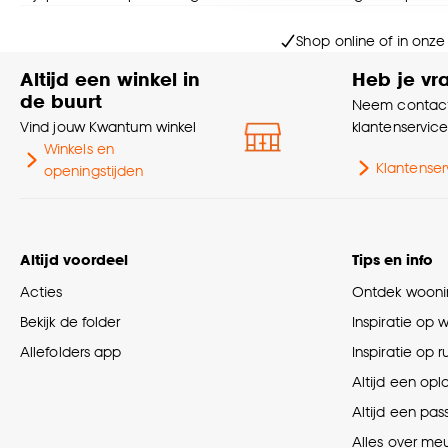
Goed om te weten is dat j
Shop online of in onze
Altijd een winkel in
Heb je vr
de buurt
Neem contact
Vind jouw Kwantum winkel
klantenservic
Winkels en
Klantenser
openingstijden
Altijd voordeel
Tips en info
Acties
Ontdek woonin
Bekijk de folder
Inspiratie op 
Allefolders app
Inspiratie op 
Altijd een opl
Altijd een pas
Alles over me