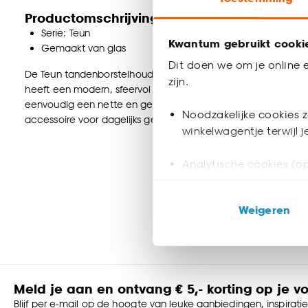
Productomschrijving
Serie: Teun
Kwantum gebruikt cooki
Gemaakt van glas
Dit doen we om je online e
De Teun tandenborstelhouder in grijs glas is een stijlvolle 
zijn.
heeft een modern, sfeervol design dat moeiteloos past in diverse
eenvoudig een nette en georganiseerde uitstraling bij de wast
Noodzakelijke cookies z
accessoire voor dagelijks gebruik in de badkamer.
winkelwagentje terwijl 
Analytische cookies (op
Marketing cookies (opt
Weigeren
ook buiten de website 
Klik op ‘Ja, alles toestaa
noodzakelijke cookies te 
accepteren door op ‘Cook
Meld je aan en ontvang € 5,- korting op je v
Blijf per e-mail op de hoogte van leuke aanbiedingen, inspirati