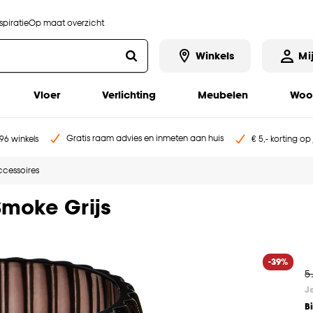
piratie
Op maat overzicht
Winkels
Mi
Vloer
Verlichting
Meubelen
Woo
Gratis raam advies en inmeten aan huis
96 winkels
€ 5,- korting op
cessoires
Smoke Grijs
-39%
5
J
B