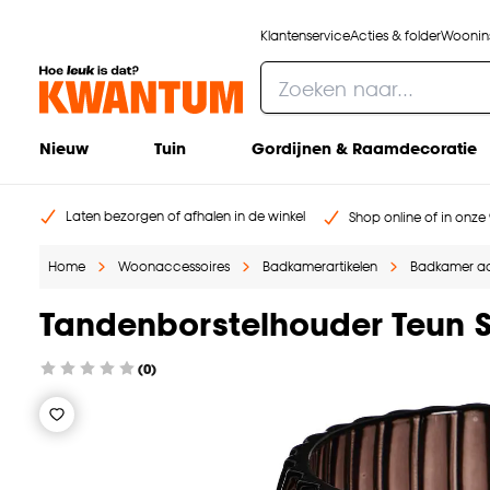
Klantenservice
Acties & folder
Woonins
Nieuw
Tuin
Gordijnen & Raamdecoratie
Laten bezorgen of afhalen in de winkel
Shop online of in onze 
Home
Woonaccessoires
Badkamerartikelen
Badkamer ac
Tandenborstelhouder Teun 
(0)