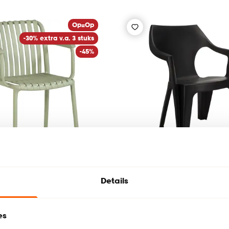
Op=Op
-30% extra v.a. 3 stuks
-45%
Tijdelijk uitverkocht
Details
l Latina Groen
Tuinstoel Dante Antrac
es