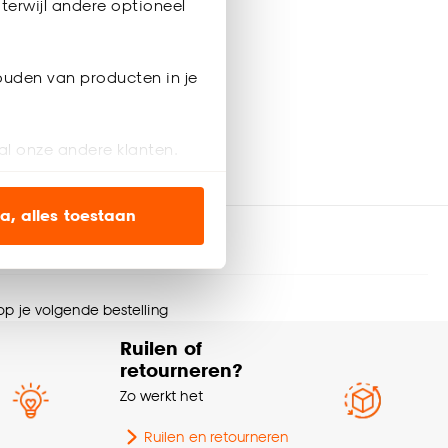
terwijl andere optioneel
ouden van producten in je
al onze andere klanten.
ien op onze website, maar
a, alles toestaan
en’ om alleen de
s wel of niet te
 op je volgende bestelling
Ruilen of
nze
cookieverklaring
.
retourneren?
Zo werkt het
Ruilen en retourneren