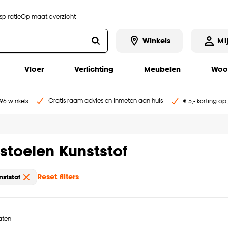
piratie
Op maat overzicht
Winkels
Mi
Vloer
Verlichting
Meubelen
Woo
Gratis raam advies en inmeten aan huis
96 winkels
€ 5,- korting op
stoelen Kunststof
Reset filters
nststof
taten