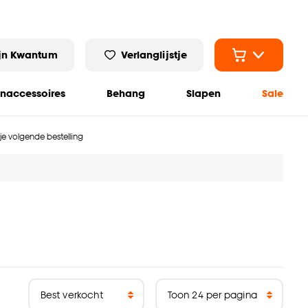
jn Kwantum
Verlanglijstje
naccessoires
Behang
Slapen
Sale
 je volgende bestelling