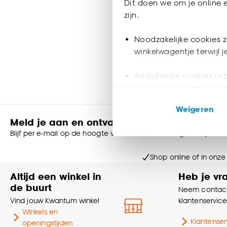
Dit doen we om je online e
30
zijn.
55
.
-
Noodzakelijke cookies z
winkelwagentje terwijl 
Alleen in de
Analytische cookies (op
Marketing cookies (opt
Weigeren
ook buiten de website 
Meld je aan en ontvang € 5,- korting op je v
Blijf per e-mail op de hoogte van leuke aanbiedingen, inspirati
Klik op ‘Ja, alles toestaa
noodzakelijke cookies te 
Shop online of in onze
accepteren door op ‘Cook
Altijd een winkel in
Heb je vr
Goed om te weten is dat j
de buurt
Neem contact
Vind jouw Kwantum winkel
klantenservic
Winkels en
Klantenser
openingstijden