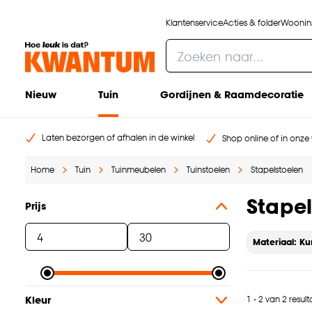
Klantenservice
Acties & folder
Woonins
Nieuw
Tuin
Gordijnen & Raamdecoratie
Laten bezorgen of afhalen in de winkel
Shop online of in onze 
Home
Tuin
Tuinmeubelen
Tuinstoelen
Stapelstoelen
Stapel
Prijs
Materiaal: Ku
1 - 2 van 2 resul
Kleur