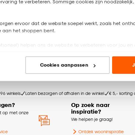
rvaring te verbeteren. Sommige cookies zijn noodzakelijk, 
4.9
(
9
)
4.8
(
12
)
-
-
.
10.
orgen ervoor dat de website soepel werkt, zoals het onth
Geef een seintje
je aan het shoppen bent.
 winkel
tioneel) helpen ons de website te verbeteren voor jou en 
ioneel) laten jou relevante informatie en aanbiedingen z
Cookies aanpassen
J
voor advertenties en communicatie.
olgende bestelling
e en meer!
n’ om gebruik te maken van alle cookies, of klik op ‘weiger
accepteren. Je kunt er ook voor kiezen om bepaalde cookie
 96 winkels
Laten bezorgen of afhalen in de winkel
€ 5,- korting
ies aanpassen’ te klikken.
agen?
Op zoek naar
e deze keuze altijd nog kan aanpassen, bekijk hiervoor o
inspiratie?
 op met onze
e
We helpen je graag!
vice
Ontdek wooninspiratie