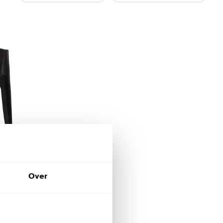
Over
iet