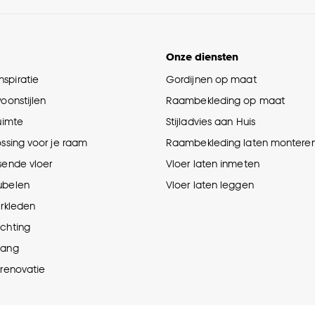
Onze diensten
spiratie
Gordijnen op maat
woonstijlen
Raambekleding op maat
ruimte
Stijladvies aan Huis
ossing voor je raam
Raambekleding laten montere
sende vloer
Vloer laten inmeten
ubelen
Vloer laten leggen
erkleden
ichting
hang
prenovatie