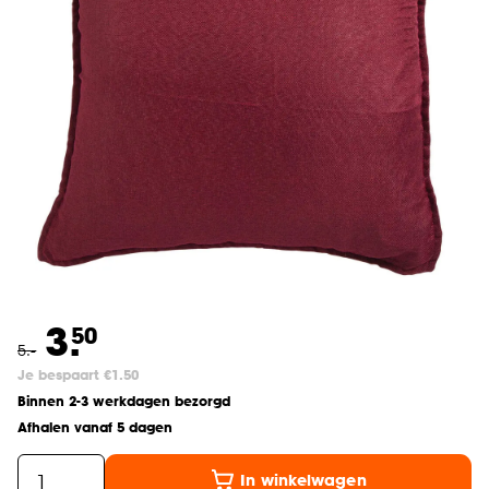
3.
50
5
.
-
Je bespaart €1.50
Binnen 2-3 werkdagen bezorgd
Afhalen vanaf 5 dagen
In winkelwagen