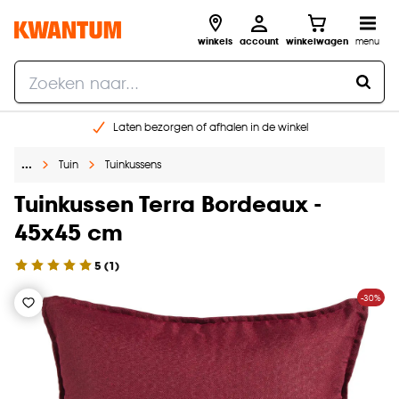
winkels
account
winkelwagen
menu
Laten bezorgen of afhalen in de winkel
Shop online of in onze 96 winkels
…
Tuin
Tuinkussens
Gratis raam advies en inmeten aan huis
€ 5,- korting op je volgende bestelling
Tuinkussen Terra Bordeaux -
45x45 cm
5
(
1
)
-30%