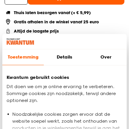
Thuis laten bezorgen vanaf (+ € 5,99)
Gratis afhalen in de winkel vanaf 25 euro
Altijd de laagste prijs
Deel jouw product & volg ons op social
Toestemming
Details
Over
Kwantum gebruikt cookies
Productspecificaties
Dit doen we om je online ervaring te verbeteren.
Artikelnummer
4319442
Sommige cookies zijn noodzakelijk, terwijl andere
optioneel zijn.
EAN nummer
8720197182717
Noodzakelijke cookies zorgen ervoor dat de
website soepel werkt, zoals het onthouden van
Kleur
Rood
producten in je winkelwagentje terwijl je aan het