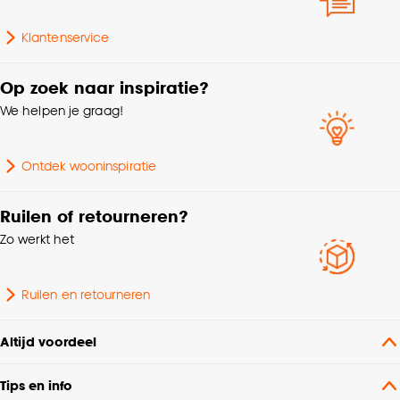
Goed om te weten is dat je deze keuze altijd nog
Breedte
45 CM
kan aanpassen, bekijk hiervoor onze
Klantenservice
cookieverklaring
.
Kleurtint
Bordeaux
Op zoek naar inspiratie?
We helpen je graag!
Ontdek wooninspiratie
Ruilen of retourneren?
Zo werkt het
Ruilen en retourneren
Altijd voordeel
Tips en info