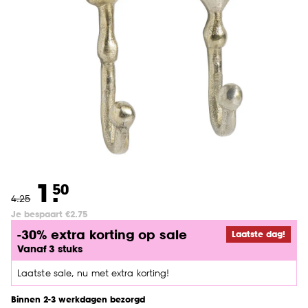
1.
50
4
.
25
Je bespaart €2.75
-30% extra korting op sale
Laatste dag!
Vanaf 3 stuks
Laatste sale, nu met extra korting!
Binnen 2-3 werkdagen bezorgd