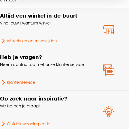
noodzakelijke cookies te accepteren. Je kunt er ook
voor kiezen om bepaalde cookies wel of niet te
Altijd een winkel in de buurt
Breedte
5.5 CM
accepteren door op ‘Cookies aanpassen’ te
klikken.
Vind jouw Kwantum winkel
Garantietermijn
24 maanden
Goed om te weten is dat je deze keuze altijd nog
Winkels en openingstijden
kan aanpassen, bekijk hiervoor onze
Type wanddecoratie
Wandhaken
cookieverklaring
.
Heb je vragen?
Aantal stuks
1 Stk
Neem contact op met onze klantenservice
Hoogte
3.5 CM
Klantenservice
Gewicht
0.11 Kg
Op zoek naar inspiratie?
We helpen je graag!
Lengte
13 CM
Ontdek wooninspiratie