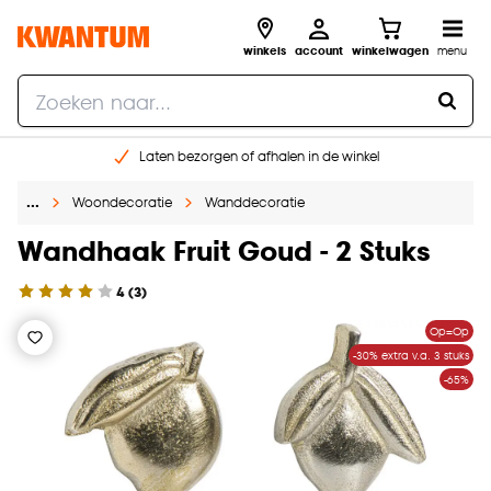
winkels
account
winkelwagen
menu
Laten bezorgen of afhalen in de winkel
Shop online of in onze 96 winkels
…
Woondecoratie
Wanddecoratie
Gratis raam advies en inmeten aan huis
€ 5,- korting op je volgende bestelling
Wandhaak Fruit Goud - 2 Stuks
4
(
3
)
Op=Op
-30% extra v.a. 3 stuks
-65%