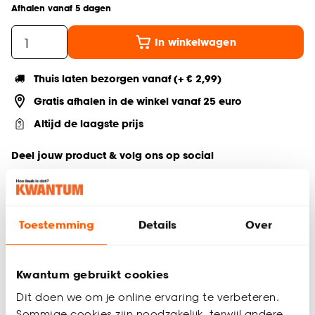
Afhalen vanaf 5 dagen
In winkelwagen
Thuis laten bezorgen vanaf (+ € 2,99)
Gratis afhalen in de winkel vanaf 25 euro
Altijd de laagste prijs
Deel jouw product & volg ons op social
Toestemming
Details
Over
Productomschrijving
Deze trendy metalen wandhaken in de vorm van fruit zijn een
stijlvolle toevoeging aan ieder interieur. De wandhaak in
Kwantum gebruikt cookies
goud wordt geleverd per 2 stuks en is ideaal voor het
ophangen van kleding, accessoires en andere items. Perfect
Dit doen we om je online ervaring te verbeteren.
te gebruiken in de hal, keuken of (kinder)kamer. Met deze
Sommige cookies zijn noodzakelijk, terwijl andere