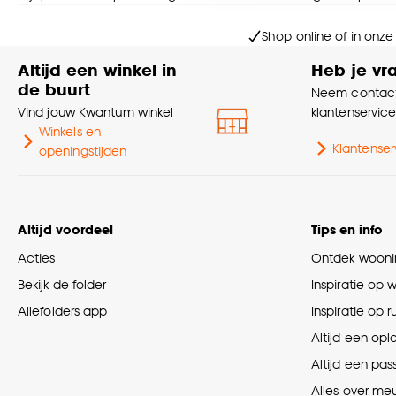
Goed om te weten is dat j
Shop online of in onze
Altijd een winkel in
Heb je vr
de buurt
Neem contact
Vind jouw Kwantum winkel
klantenservic
Winkels en
Klantenser
openingstijden
Altijd voordeel
Tips en info
Acties
Ontdek woonin
Bekijk de folder
Inspiratie op 
Allefolders app
Inspiratie op 
Altijd een opl
Altijd een pas
Alles over me