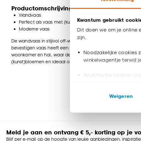
Productomschrijving
Wandvaas
Kwantum gebruikt cooki
Perfect als vaas met (kunst)bloemen of los als decoratie
Moderne vaas
Dit doen we om je online e
zijn.
De wandvaas in stijlvol off-white is een unieke toevoeging 
bevestigen vaas heeft een modern en sfeervol design en is 
Noodzakelijke cookies z
woonkamer en hal, waar deze mooi vaas direct een subtiele 
winkelwagentje terwijl 
(kunst)bloemen en ideaal om lege muren op een elegante man
Analytische cookies (op
Marketing cookies (opt
Weigeren
ook buiten de website 
Klik op ‘Ja, alles toestaa
noodzakelijke cookies te 
accepteren door op ‘Cook
Meld je aan en ontvang € 5,- korting op je v
Blijf per e-mail op de hoogte van leuke aanbiedingen, inspirati