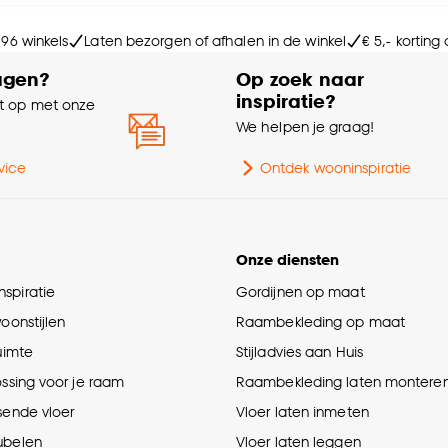
Br
e deze keuze altijd nog kan aanpassen, bekijk hiervoor o
 96 winkels
Laten bezorgen of afhalen in de winkel
€ 5,- korting
Ho
agen?
Op zoek naar
inspiratie?
 op met onze
Ge
e
We helpen je graag!
Ga
vice
Ontdek wooninspiratie
Bre
Onze diensten
Aan
spiratie
Gordijnen op maat
woonstijlen
Raambekleding op maat
Dia
ruimte
Stijladvies aan Huis
ossing voor je raam
Raambekleding laten montere
Le
sende vloer
Vloer laten inmeten
Hoo
ubelen
Vloer laten leggen