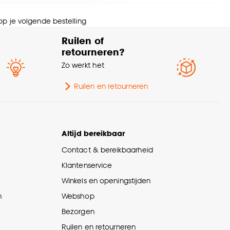
eedte
4 CM
nze
cookieverklaring
.
 op je volgende bestelling
ogte
17.5 CM
Ruilen of
retourneren?
wicht
0.18 Kg
Zo werkt het
rantietermijn
24 maanden
Ruilen en retourneren
edte (filter)
0-19cm
Altijd bereikbaar
tal stuks
1 Stk
Contact & bereikbaarheid
Klantenservice
meter (filter)
0-9cm
Winkels en openingstijden
n
Webshop
ngte
8 CM
Bezorgen
gte filter
0-19cm
Ruilen en retourneren