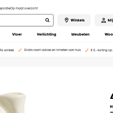
piratie
Op maat overzicht
Winkels
Mi
Vloer
Verlichting
Meubelen
Woo
Gratis raam advies en inmeten aan huis
96 winkels
€ 5,- korting op
B
A