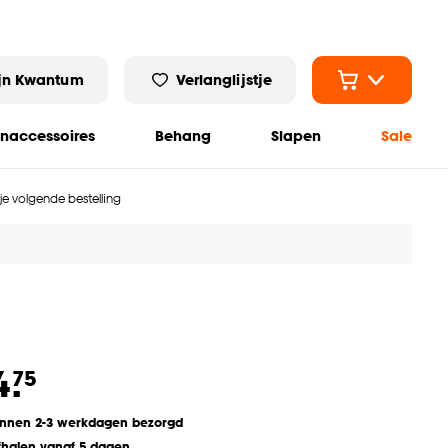
jn Kwantum
Verlanglijstje
naccessoires
Behang
Slapen
Sale
 je volgende bestelling
4.
75
innen 2-3 werkdagen bezorgd
fhalen vanaf 5 dagen