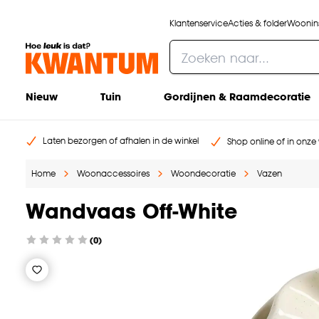
Klantenservice
Acties & folder
Woonins
Nieuw
Tuin
Gordijnen & Raamdecoratie
Laten bezorgen of afhalen in de winkel
Shop online of in onze 
Home
Woonaccessoires
Woondecoratie
Vazen
Wandvaas Off-White
(0)