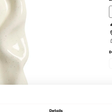
D
Details