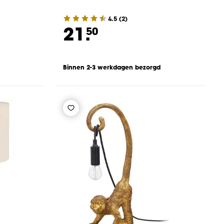
4.5
(
2
)
21.
50
Binnen 2-3 werkdagen bezorgd