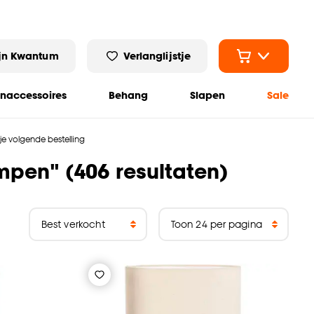
jn Kwantum
Verlanglijstje
naccessoires
Behang
Slapen
Sale
 je volgende bestelling
ampen
" (
406 resultaten
)