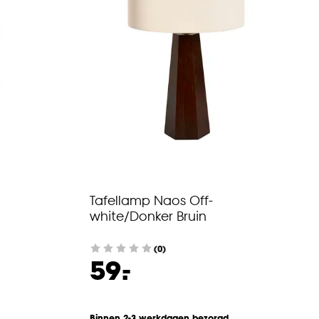
Tafellamp Naos Off-
white/Donker Bruin
(0)
-
59.
Binnen 2-3 werkdagen bezorgd