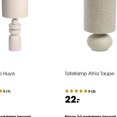
p Huya
Tafellamp Atria Taupe
5
(
1
)
5
(
2
)
-
22.
werkdagen bezorgd
Binnen 2-3 werkdagen bezorgd