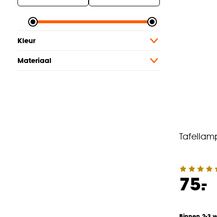
Kleur
Materiaal
Tafellam
-
75.
Binnen 2-3 