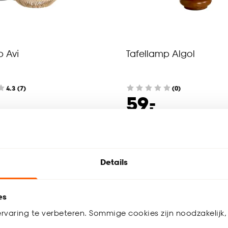
p Avi
Tafellamp Algol
4.3
(
7
)
(0)
-
59.
werkdagen bezorgd
Binnen 2-3 werkdagen bezorgd
Details
es
rvaring te verbeteren. Sommige cookies zijn noodzakelijk, 