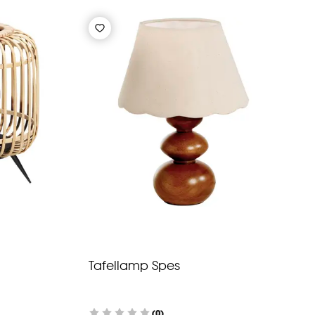
Tafellamp Spes
(0)