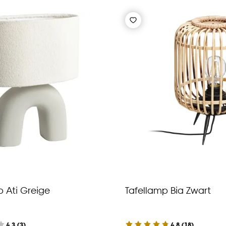
p Ati Greige
Tafellamp Bia Zwart
4.3
(
3
)
4.8
(
18
)