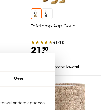
Tafellamp Aap Goud
4.6
(
53
)
21.
50
Binnen 2-3 werkdagen bezorgd
Over
terwijl andere optioneel