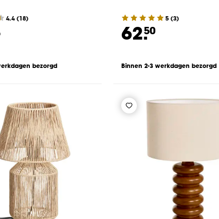
4.4
(
18
)
5
(
3
)
-
62.
50
werkdagen bezorgd
Binnen 2-3 werkdagen bezorgd