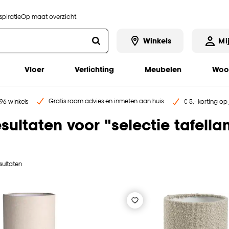
piratie
Op maat overzicht
Winkels
Mi
Vloer
Verlichting
Meubelen
Woo
Gratis raam advies en inmeten aan huis
96 winkels
€ 5,- korting op
sultaten voor
"
selectie tafell
sultaten