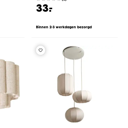
-
33.
Binnen 2-3 werkdagen bezorgd