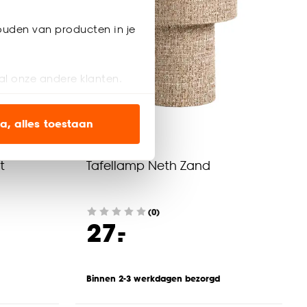
ouden van producten in je
al onze andere klanten.
ien op onze website, maar
a, alles toestaan
en’ om alleen de
t
Tafellamp Neth Zand
s wel of niet te
(0)
-
27.
nze
cookieverklaring
.
Binnen 2-3 werkdagen bezorgd